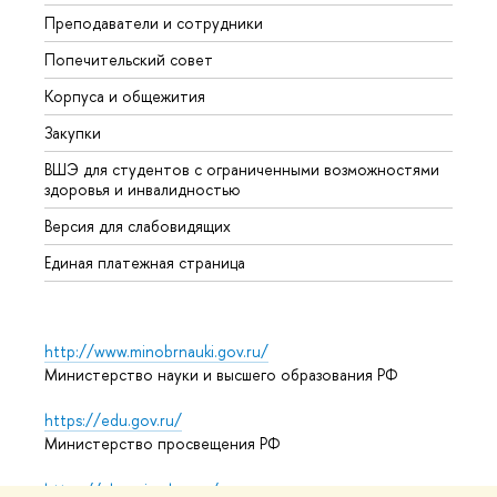
Преподаватели и сотрудники
Олим
Попечительский совет
Прием
Корпуса и общежития
Прием
Закупки
Дипл
ВШЭ для студентов с ограниченными возможностями
Допол
здоровья и инвалидностью
Аспир
Версия для слабовидящих
Обрат
Единая платежная страница
http://www.minobrnauki.gov.ru/
Министерство науки и высшего образования РФ
https://edu.gov.ru/
Министерство просвещения РФ
https://elearning.hse.ru/mooc