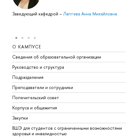
Заведующий кафедрой
–
Лаптева Анна Михайловна
О КАМПУСЕ
ОБР
Сведения об образовательной организации
Мероп
Руководство и структура
Мероп
Подразделения
Довуз
Преподаватели и сотрудники
Олим
Попечительский совет
Прием
Корпуса и общежития
Прием
Закупки
Дипл
ВШЭ для студентов с ограниченными возможностями
Допол
здоровья и инвалидностью