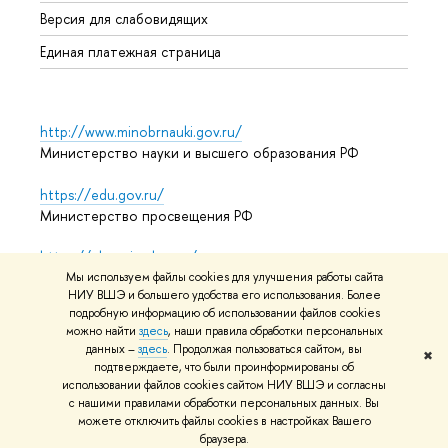
Аспир
Версия для слабовидящих
Обрат
Единая платежная страница
http://www.minobrnauki.gov.ru/
Министерство науки и высшего образования РФ
https://edu.gov.ru/
Министерство просвещения РФ
https://elearning.hse.ru/mooc
Массовые открытые онлайн-курсы
Мы используем файлы cookies для улучшения работы сайта
НИУ ВШЭ и большего удобства его использования. Более
подробную информацию об использовании файлов cookies
можно найти
здесь
, наши правила обработки персональных
данных –
здесь
. Продолжая пользоваться сайтом, вы
© НИУ ВШЭ 1993–2026
Адреса и контакты
Условия
✖
подтверждаете, что были проинформированы об
использования материалов
Политика конфиденциальности
использовании файлов cookies сайтом НИУ ВШЭ и согласны
Карта сайта
с нашими правилами обработки персональных данных. Вы
можете отключить файлы cookies в настройках Вашего
Редактору
браузера.