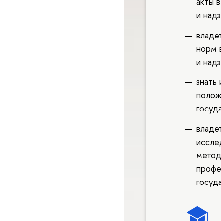
акты 
и надз
владе
норм 
и надз
знать
полож
госуд
владе
иссле
метод
профе
госуд