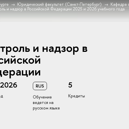
урге
Юридический факультет (Санкт-Петербург)
Кафедра 
ль и надзор в Российской Федерации 2025 и 2026 учебного года
троль и надзор в
сийской
ерации
/2026
5
RUS
од
Кредиты
Обучение
ведется на
русском языке