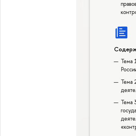
право
контр
Содерж
Тема 
Росси
Тема 
деяте
Тема 3
госуд
деяте
«конт