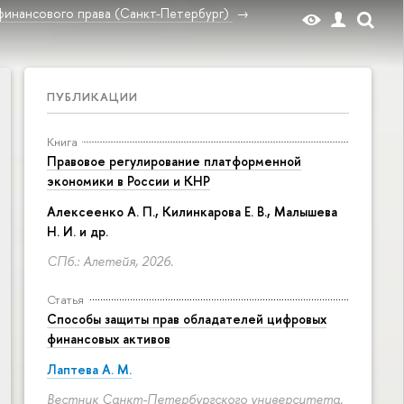
финансового права (Санкт-Петербург)
ПУБЛИКАЦИИ
Книга
Правовое регулирование платформенной
экономики в России и КНР
Алексеенко А. П., Килинкарова Е. В., Малышева
Н. И. и др.
СПб.: Алетейя, 2026.
Статья
Способы защиты прав обладателей цифровых
финансовых активов
Лаптева А. М.
Вестник Санкт-Петербургского университета.