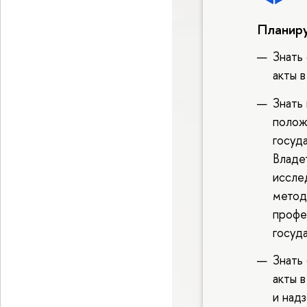
Планиру
Знать
акты в
Знать
полож
госуд
Владе
иссле
метод
профе
госуд
Знать
акты 
и над