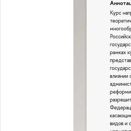
Аннота
Курс нап
теоретич
многообр
Российск
государс
рамках к
представ
государс
влиянии 
админист
реформи
разрешит
Федераци
касающие
видов и 