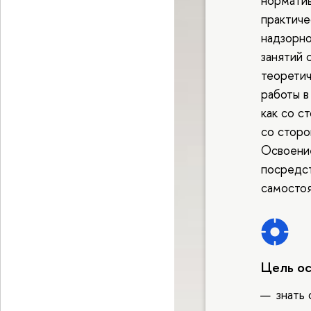
норматив
практиче
надзорно
занятий 
теоретич
работы в
как со с
со сторо
Освоени
посредст
самостоя
Цель о
знать