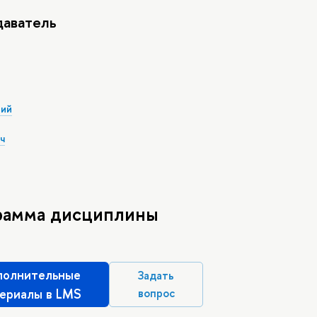
аватель
кий
ч
рамма дисциплины
олнительные
Задать
ериалы в LMS
вопрос