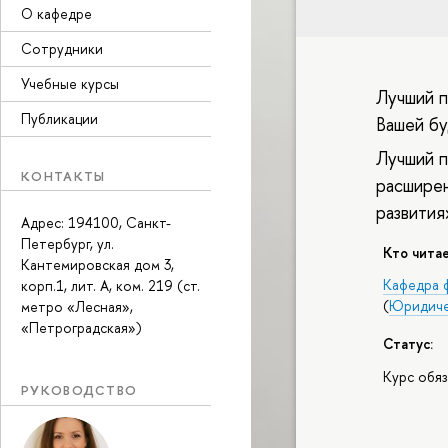
О кафедре
Сотрудники
Учебные курсы
Лучший п
Публикации
Вашей б
Лучший п
КОНТАКТЫ
расширен
развития
Адрес: 194100, Санкт-
Петербург, ул.
Кто читае
Кантемировская дом 3,
Кафедра 
корп.1, лит. А, ком. 219 (ст.
(
Юридиче
метро «Лесная»,
«Петроградская»)
Статус:
Курс обя
РУКОВОДСТВО