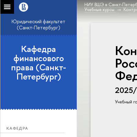
НИУ ВШЭ в Санкт-Петерб
Учебные курсы
Контро
Юридический факультет
(Санкт-Петербург)
Кон
Кафедра
финансового
Рос
права (Санкт-
Фед
Петербург)
2025
Учебный г
КАФЕДРА