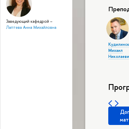
Препод
Заведующий кафедрой
–
Лаптева Анна Михайловна
Кудилинс
Михаил
Николаеви
Прог
Доп
мат