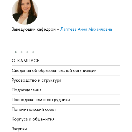
Заведующий кафедрой
–
Лаптева Анна Михайловна
О КАМПУСЕ
ОБР
Сведения об образовательной организации
Мероп
Руководство и структура
Мероп
Подразделения
Довуз
Преподаватели и сотрудники
Олим
Попечительский совет
Прием
Корпуса и общежития
Прием
Закупки
Дипл