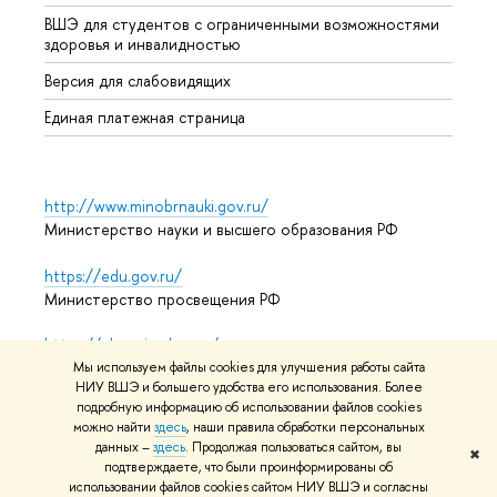
ВШЭ для студентов с ограниченными возможностями
Допол
здоровья и инвалидностью
Аспир
Версия для слабовидящих
Обрат
Единая платежная страница
http://www.minobrnauki.gov.ru/
Министерство науки и высшего образования РФ
https://edu.gov.ru/
Министерство просвещения РФ
https://elearning.hse.ru/mooc
Массовые открытые онлайн-курсы
Мы используем файлы cookies для улучшения работы сайта
НИУ ВШЭ и большего удобства его использования. Более
подробную информацию об использовании файлов cookies
можно найти
здесь
, наши правила обработки персональных
данных –
здесь
. Продолжая пользоваться сайтом, вы
© НИУ ВШЭ 1993–2026
Адреса и контакты
Условия
✖
подтверждаете, что были проинформированы об
использования материалов
Политика конфиденциальности
использовании файлов cookies сайтом НИУ ВШЭ и согласны
Карта сайта