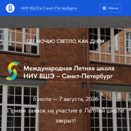
НИУ ВШЭ в Санкт-Петербурге
Меню
ГДЕ НОЧЬЮ СВЕТЛО, КАК ДНЕМ
6 июля — 7 августа, 2026
Прием заявок на участие в Летней школе
закрыт!