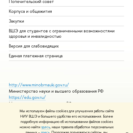
Попечительский совет
П
Корпуса и общежития
П
Закупки
Д
ВШЭ для студентов с ограниченными возможностями
Д
здоровья и инвалидностью
А
Версия для слабовидящих
О
Единая платежная страница
http://www.minobrnauki.gov.ru/
Министерство науки и высшего образования РФ
https://edu.gov.ru/
Министерство просвещения РФ
https://elearning.hse.ru/mooc
Мы используем файлы cookies для улучшения работы сайта
Массовые открытые онлайн-курсы
НИУ ВШЭ и большего удобства его использования. Более
подробную информацию об использовании файлов cookies
можно найти
здесь
, наши правила обработки персональных
данных –
здесь
. Продолжая пользоваться сайтом, вы