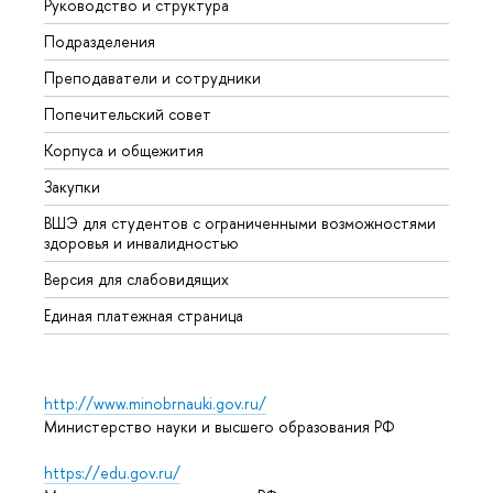
Руководство и структура
Мероп
Подразделения
Довуз
Преподаватели и сотрудники
Олим
Попечительский совет
Прием
Корпуса и общежития
Прием
Закупки
Дипл
ВШЭ для студентов с ограниченными возможностями
Допол
здоровья и инвалидностью
Аспир
Версия для слабовидящих
Обрат
Единая платежная страница
http://www.minobrnauki.gov.ru/
Министерство науки и высшего образования РФ
https://edu.gov.ru/