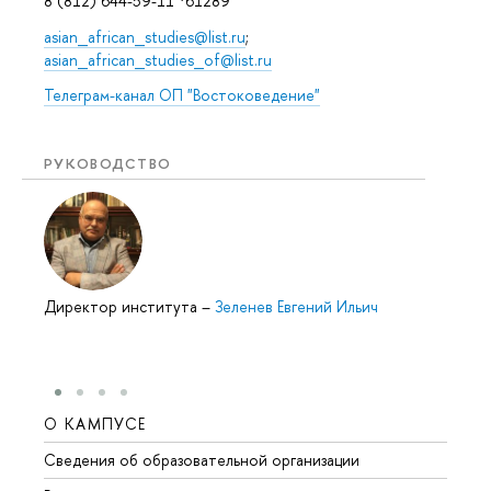
8 (812) 644-59-11 *61289
asian_african_studies@list.ru
;
asian_african_studies_of@list.ru
Телеграм-канал ОП "Востоковедение"
РУКОВОДСТВО
Директор института
–
Зеленев Евгений Ильич
О КАМПУСЕ
ОБР
Сведения об образовательной организации
Мероп