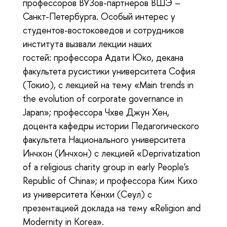
профессоров ВУЗов-партнеров ВШЭ –
Санкт-Петербурга. Особый интерес у
студентов-востоковедов и сотрудников
института вызвали лекции наших
гостей: профессора Адати Юко, декана
факультета русистики университета София
(Токио), с лекцией на тему «Main trends in
the evolution of corporate governance in
Japan»; профессора Чхве Джун Хен,
доцента кафедры истории Педагогического
факультета Национального университета
Инчхон (Инчхон) с лекцией «Deprivatization
of a religious charity group in early People's
Republic of China»; и профессора Ким Кихо
из университета Кёнхи (Сеул) с
презентацией доклада на тему
«
Religion and
Modernity in Korea».