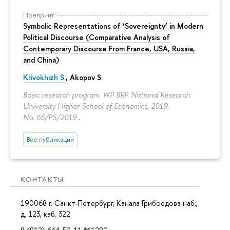
Препринт
Symbolic Representations of ‘Sovereignty’ in Modern
Political Discourse (Comparative Analysis of
Contemporary Discourse From France, USA, Russia,
and China)
Krivokhizh S.
,
Akopov S.
Basic research program. WP BRP. National Research
University Higher School of Economics, 2019.
No. 65/PS/2019 .
Все публикации
КОНТАКТЫ
190068 г. Санкт-Петербург, Канала Грибоедова наб.,
д. 123, каб. 322