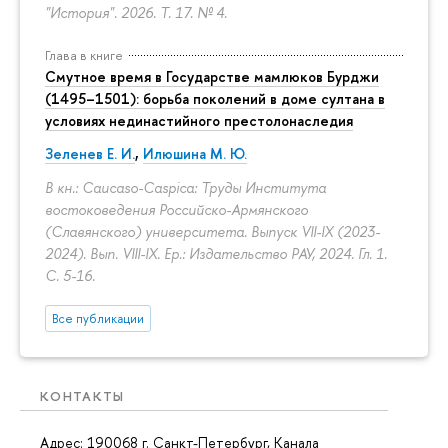
"История". 2026. Т. 17. № 4.
Глава в книге
Смутное время в Государстве мамлюков Бурджи
(1495–1501): борьба поколений в доме султана в
условиях нединастийного престолонаследия
Зеленев Е. И.
,
Илюшина М. Ю.
В кн.: Caucaso-Caspica: Труды Института
востоковедения Российско-Армянского
(Славянского) университета. Выпуск VII-IX (2023-
2024). Вып. VIII-IX. Ер.: Издательство РАУ, 2024. Гл. 1.
С. 5-16.
Все публикации
КОНТАКТЫ
Адрес: 190068 г. Санкт-Петербург, Канала