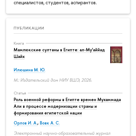
специалистов, студентов, аспирантов.
ПУБЛИКАЦИИ
Книга
Мамлюкские султаны в Египте: ал-Му’аййад
Шайх
Илюшина М. Ю.
М.: Издательский дом НИУ ВШЭ, 2026.
Статья
Роль военной реформы в Египте времен Мухаммада
Али в процессе модернизации страны и
формирования египетской нации
Орлов И. А.
,
Вовк А. С.
Электронный научно-образовательный журнал