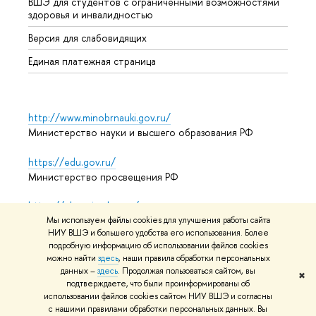
ВШЭ для студентов с ограниченными возможностями
Допол
здоровья и инвалидностью
Аспир
Версия для слабовидящих
Обрат
Единая платежная страница
http://www.minobrnauki.gov.ru/
Министерство науки и высшего образования РФ
https://edu.gov.ru/
Министерство просвещения РФ
https://elearning.hse.ru/mooc
Массовые открытые онлайн-курсы
Мы используем файлы cookies для улучшения работы сайта
НИУ ВШЭ и большего удобства его использования. Более
подробную информацию об использовании файлов cookies
можно найти
здесь
, наши правила обработки персональных
данных –
здесь
. Продолжая пользоваться сайтом, вы
© НИУ ВШЭ 1993–2026
Адреса и контакты
Условия
✖
подтверждаете, что были проинформированы об
использования материалов
Политика конфиденциальности
использовании файлов cookies сайтом НИУ ВШЭ и согласны
Карта сайта
с нашими правилами обработки персональных данных. Вы