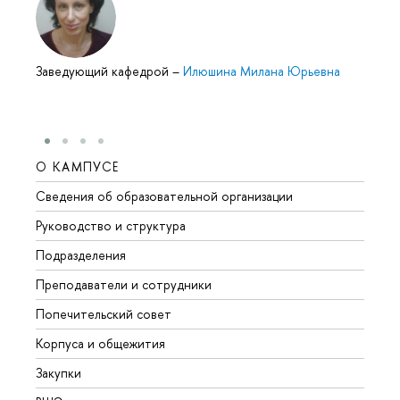
Заведующий кафедрой
–
Илюшина Милана Юрьевна
О КАМПУСЕ
ОБР
Сведения об образовательной организации
Мероп
Руководство и структура
Мероп
Подразделения
Довуз
Преподаватели и сотрудники
Олим
Попечительский совет
Прием
Корпуса и общежития
Прием
Закупки
Дипл