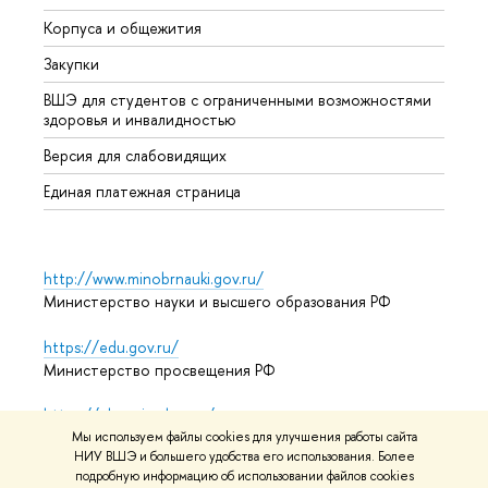
Корпуса и общежития
Прием
Закупки
Дипл
ВШЭ для студентов с ограниченными возможностями
Допол
здоровья и инвалидностью
Аспир
Версия для слабовидящих
Обрат
Единая платежная страница
http://www.minobrnauki.gov.ru/
Министерство науки и высшего образования РФ
https://edu.gov.ru/
Министерство просвещения РФ
https://elearning.hse.ru/mooc
Массовые открытые онлайн-курсы
Мы используем файлы cookies для улучшения работы сайта
НИУ ВШЭ и большего удобства его использования. Более
подробную информацию об использовании файлов cookies