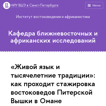
НИУ ВШЭ в Санкт-Петербурге
Меню
Институт востоковедения и африканистики
Кафедра ближневосточных и
африканских исследований
«Живой язык и
тысячелетние традиции»:
как проходит стажировка
востоковедов Питерской
Вышки в Омане