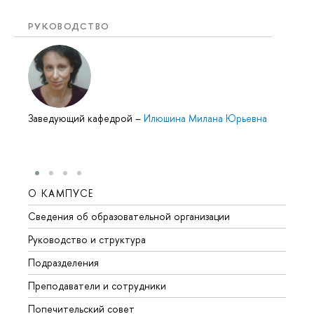
РУКОВОДСТВО
Заведующий кафедрой
–
Илюшина Милана Юрьевна
О КАМПУСЕ
ОБР
Сведения об образовательной организации
Мероп
Руководство и структура
Мероп
Подразделения
Довуз
Преподаватели и сотрудники
Олим
Попечительский совет
Прием