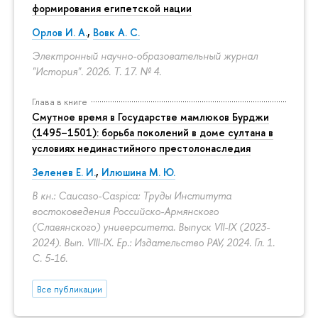
формирования египетской нации
Орлов И. А.
,
Вовк А. С.
Электронный научно-образовательный журнал
"История". 2026. Т. 17. № 4.
Глава в книге
Смутное время в Государстве мамлюков Бурджи
(1495–1501): борьба поколений в доме султана в
условиях нединастийного престолонаследия
Зеленев Е. И.
,
Илюшина М. Ю.
В кн.: Caucaso-Caspica: Труды Института
востоковедения Российско-Армянского
(Славянского) университета. Выпуск VII-IX (2023-
2024). Вып. VIII-IX. Ер.: Издательство РАУ, 2024. Гл. 1.
С. 5-16.
Все публикации