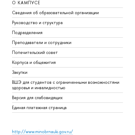
О КАМПУСЕ
ОБР
Сведения об образовательной организации
Мероп
Руководство и структура
Мероп
Подразделения
Довуз
Преподаватели и сотрудники
Олим
Попечительский совет
Прием
Корпуса и общежития
Прием
Закупки
Дипл
ВШЭ для студентов с ограниченными возможностями
Допол
здоровья и инвалидностью
Аспир
Версия для слабовидящих
Обрат
Единая платежная страница
http://www.minobrnauki.gov.ru/