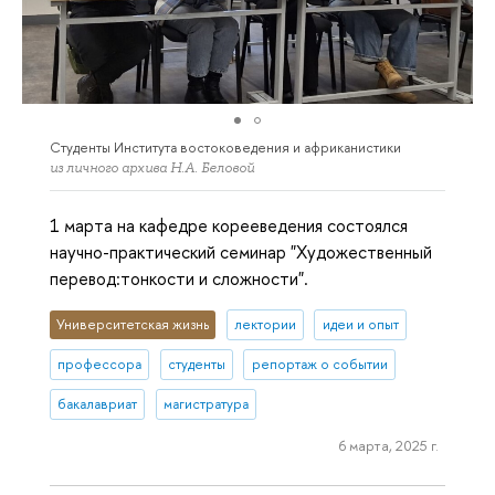
Студенты Института востоковедения и африканистики
из личного архива Н.А. Беловой
1 марта на кафедре корееведения состоялся
научно-практический семинар "Художественный
перевод:тонкости и сложности".
Университетская жизнь
лектории
идеи и опыт
профессора
студенты
репортаж о событии
бакалавриат
магистратура
6 марта, 2025 г.