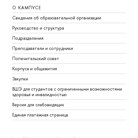
О КАМПУСЕ
ОБР
Сведения об образовательной организации
Мероп
Руководство и структура
Мероп
Подразделения
Довуз
Преподаватели и сотрудники
Олим
Попечительский совет
Прием
Корпуса и общежития
Прием
Закупки
Дипл
ВШЭ для студентов с ограниченными возможностями
Допол
здоровья и инвалидностью
Аспир
Версия для слабовидящих
Обрат
Единая платежная страница