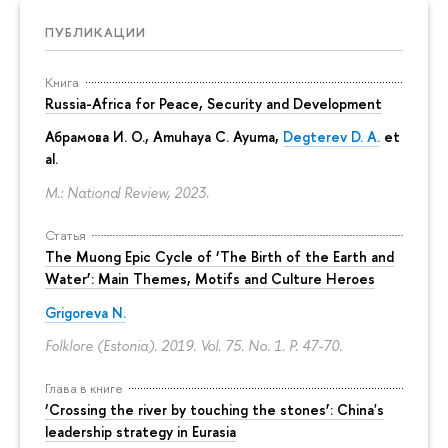
ПУБЛИКАЦИИ
Книга
Russia-Africa for Peace, Security and Development
Абрамова И. О.
,
Amuhaya C. Ayuma
,
Degterev D. A.
et
al.
M.: National Review, 2023.
Статья
The Muong Epic Cycle of ‘The Birth of the Earth and
Water’: Main Themes, Motifs and Culture Heroes
Grigoreva N.
Folklore (Estonia). 2019. Vol. 75. No. 1.
P. 47-70.
Глава в книге
‘Crossing the river by touching the stones’: China's
leadership strategy in Eurasia