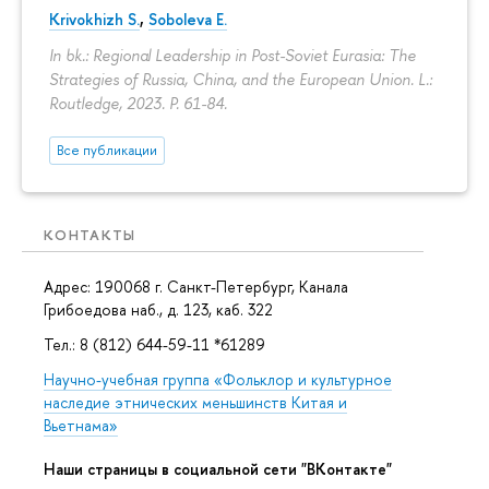
Krivokhizh S.
,
Soboleva E.
In bk.: Regional Leadership in Post-Soviet Eurasia: The
Strategies of Russia, China, and the European Union. L.:
Routledge, 2023.
P. 61-84.
Все публикации
КОНТАКТЫ
Адрес: 190068 г. Санкт-Петербург, Канала
Грибоедова наб., д. 123, каб. 322
Тел.: 8 (812) 644-59-11 *61289
Научно-учебная группа «Фольклор и культурное
наследие этнических меньшинств Китая и
Вьетнама»
Наши страницы в социальной сети "ВКонтакте"