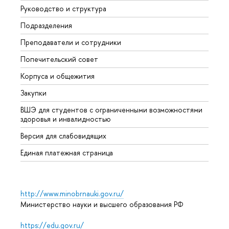
Руководство и структура
Мероп
Подразделения
Довуз
Преподаватели и сотрудники
Олим
Попечительский совет
Прием
Корпуса и общежития
Прием
Закупки
Дипл
ВШЭ для студентов с ограниченными возможностями
Допол
здоровья и инвалидностью
Аспир
Версия для слабовидящих
Обрат
Единая платежная страница
http://www.minobrnauki.gov.ru/
Министерство науки и высшего образования РФ
https://edu.gov.ru/