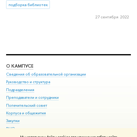
подборка библиотек
27 сентября 2022
О КАМПУСЕ
ОБ
Сведения об образовательной организации
Мер
Руководство и структура
Мер
Подразделения
Дов
Преподаватели и сотрудники
Ол
Попечительский совет
При
Корпуса и общежития
При
Закупки
Ди
ВШЭ для студентов с ограниченными возможностями
До
здоровья и инвалидностью
Ас