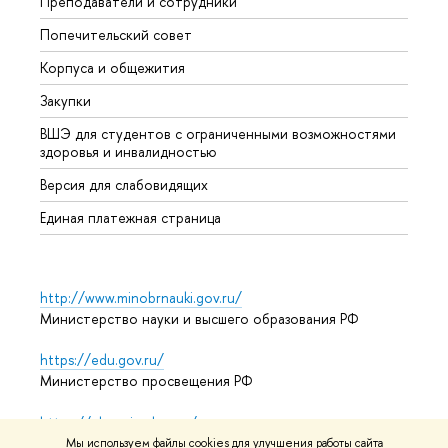
Преподаватели и сотрудники
Олим
Попечительский совет
Прием
Корпуса и общежития
Прием
Закупки
Дипл
ВШЭ для студентов с ограниченными возможностями
Допол
здоровья и инвалидностью
Аспир
Версия для слабовидящих
Обрат
Единая платежная страница
http://www.minobrnauki.gov.ru/
Министерство науки и высшего образования РФ
https://edu.gov.ru/
Министерство просвещения РФ
https://elearning.hse.ru/mooc
Массовые открытые онлайн-курсы
Мы используем файлы cookies для улучшения работы сайта