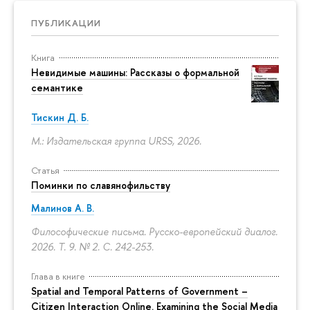
ПУБЛИКАЦИИ
Книга
Невидимые машины: Рассказы о формальной
семантике
Тискин Д. Б.
М.: Издательская группа URSS, 2026.
Статья
Поминки по славянофильству
Малинов А. В.
Философические письма. Русско-европейский диалог.
2026. Т. 9. № 2.
С. 242-253.
Глава в книге
Spatial and Temporal Patterns of Government –
Citizen Interaction Online. Examining the Social Media