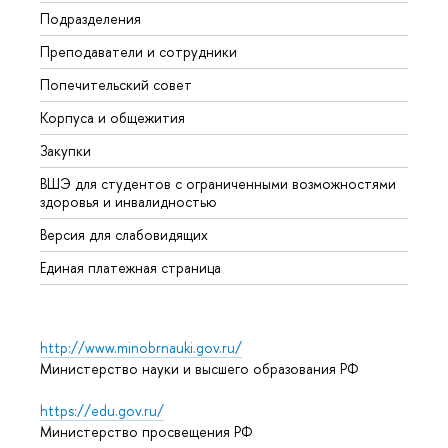
Подразделения
Довуз
Преподаватели и сотрудники
Олим
Попечительский совет
Прием
Корпуса и общежития
Прием
Закупки
Дипл
ВШЭ для студентов с ограниченными возможностями
Допол
здоровья и инвалидностью
Аспир
Версия для слабовидящих
Обрат
Единая платежная страница
http://www.minobrnauki.gov.ru/
Министерство науки и высшего образования РФ
https://edu.gov.ru/
Министерство просвещения РФ