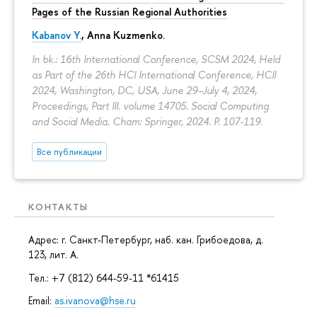
Pages of the Russian Regional Authorities
Kabanov Y.
,
Anna Kuzmenko
.
In bk.: 16th International Conference, SCSM 2024, Held
as Part of the 26th HCI International Conference, HCII
2024, Washington, DC, USA, June 29–July 4, 2024,
Proceedings, Part III. volume 14705. Social Computing
and Social Media. Cham: Springer, 2024.
P. 107-119.
Все публикации
КОНТАКТЫ
Адрес: г. Санкт-Петербург, наб. кан. Грибоедова, д.
123, лит. А.
Тел.: +7 (812) 644-59-11 *61415
Email:
as.ivanova@hse.ru