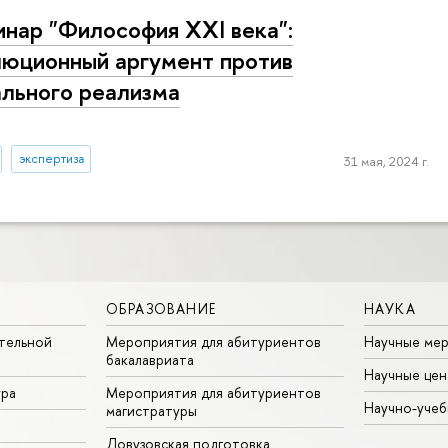
нар "Философия XXI века":
юционный аргумент против
льного реализма
экспертиза
31 мая, 2024 г.
ОБРАЗОВАНИЕ
НАУКА
тельной
Мероприятия для абитуриентов
Научные ме
бакалавриата
Научные цен
ура
Мероприятия для абитуриентов
Научно-учеб
магистратуры
Довузовская подготовка