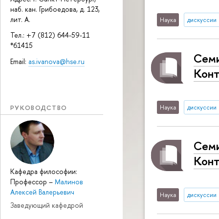
наб. кан. Грибоедова, д. 123,
лит. А.
Наука
дискуссии
Тел.: +7 (812) 644-59-11
*61415
Семи
Email:
as.ivanova@hse.ru
Конт
РУКОВОДСТВО
Наука
дискуссии
Семи
Кон
Кафедра философии:
Профессор
–
Малинов
Алексей Валерьевич
Наука
дискуссии
Заведующий кафедрой