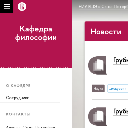
НИУ ВШЭ в Санкт-Петерб
Кафедра
Новости
философии
Груб
О КАФЕДРЕ
Наука
дискуссии
Сотрудники
Груб
КОНТАКТЫ
Адрес: г. Санкт-Петербург,