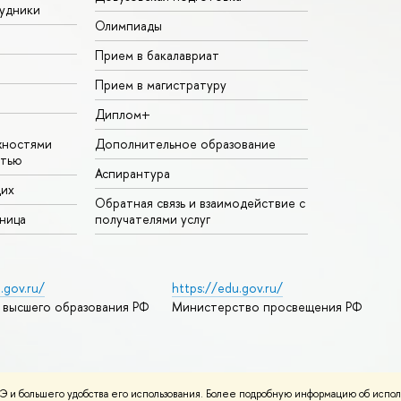
удники
Олимпиады
Прием в бакалавриат
Прием в магистратуру
Диплом+
жностями
Дополнительное образование
стью
Аспирантура
щих
Обратная связь и взаимодействие с
аница
получателями услуг
.gov.ru/
https://edu.gov.ru/
 высшего образования РФ
Министерство просвещения РФ
дреса и контакты
Условия использования материалов
 и большего удобства его использования. Более подробную информацию об испол
ности
Карта сайта