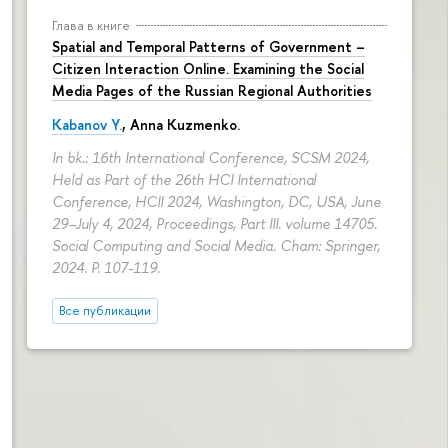
Глава в книге
Spatial and Temporal Patterns of Government –
Citizen Interaction Online. Examining the Social
Media Pages of the Russian Regional Authorities
Kabanov Y.
,
Anna Kuzmenko
.
In bk.: 16th International Conference, SCSM 2024,
Held as Part of the 26th HCI International
Conference, HCII 2024, Washington, DC, USA, June
29–July 4, 2024, Proceedings, Part III. volume 14705.
Social Computing and Social Media. Cham: Springer,
2024.
P. 107-119.
Все публикации