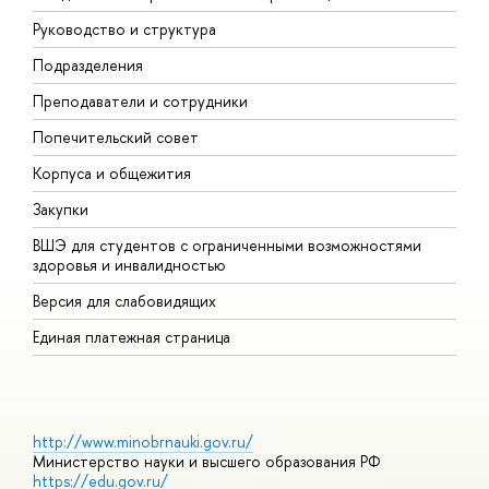
Руководство и структура
М
Подразделения
Д
Преподаватели и сотрудники
О
Попечительский совет
П
Корпуса и общежития
П
Закупки
Д
ВШЭ для студентов с ограниченными возможностями
Д
здоровья и инвалидностью
А
Версия для слабовидящих
О
Единая платежная страница
http://www.minobrnauki.gov.ru/
Министерство науки и высшего образования РФ
https://edu.gov.ru/