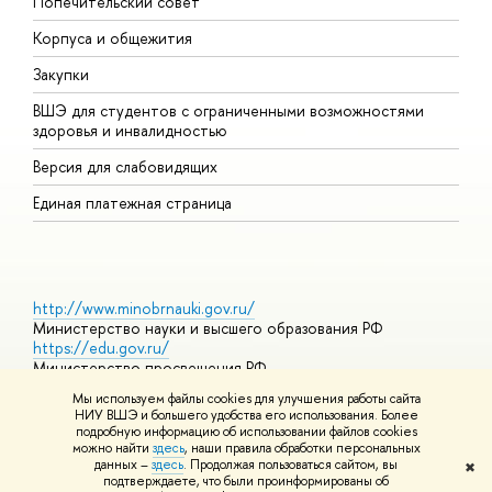
Попечительский совет
П
Корпуса и общежития
П
Закупки
Д
ВШЭ для студентов с ограниченными возможностями
Д
здоровья и инвалидностью
А
Версия для слабовидящих
О
Единая платежная страница
http://www.minobrnauki.gov.ru/
Министерство науки и высшего образования РФ
https://edu.gov.ru/
Министерство просвещения РФ
https://elearning.hse.ru/mooc
Мы используем файлы cookies для улучшения работы сайта
Массовые открытые онлайн-курсы
НИУ ВШЭ и большего удобства его использования. Более
подробную информацию об использовании файлов cookies
можно найти
здесь
, наши правила обработки персональных
данных –
здесь
. Продолжая пользоваться сайтом, вы
✖
© НИУ ВШЭ 1993–2026
Адреса и контакты
Условия
подтверждаете, что были проинформированы об
использования материалов
Политика конфиденциальности
Карта