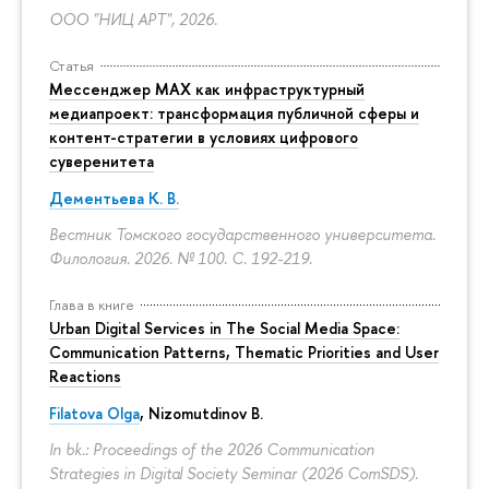
ООО "НИЦ АРТ", 2026.
Статья
Мессенджер MAX как инфраструктурный
медиапроект: трансформация публичной сферы и
контент-стратегии в условиях цифрового
суверенитета
Дементьева К. В.
Вестник Томского государственного университета.
Филология. 2026. № 100.
С. 192-219.
Глава в книге
Urban Digital Services in The Social Media Space:
Communication Patterns, Thematic Priorities and User
Reactions
Filatova Olga
, Nizomutdinov B.
In bk.: Proceedings of the 2026 Communication
Strategies in Digital Society Seminar (2026 ComSDS).