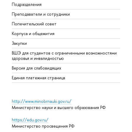
Подразделения
Довуз
Преподаватели и сотрудники
Олим
Попечительский совет
Прием
Корпуса и общежития
Прием
Закупки
Дипл
ВШЭ для студентов с ограниченными возможностями
Допол
здоровья и инвалидностью
Аспир
Версия для слабовидящих
Обрат
Единая платежная страница
http://www.minobrnauki.gov.ru/
Министерство науки и высшего образования РФ
https://edu.gov.ru/
Министерство просвещения РФ