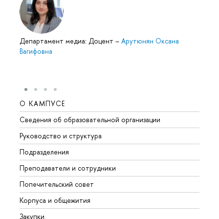
Департамент медиа: Доцент
–
Арутюнян Оксана
Вагифовна
О КАМПУСЕ
ОБР
Сведения об образовательной организации
Мероп
Руководство и структура
Мероп
Подразделения
Довуз
Преподаватели и сотрудники
Олим
Попечительский совет
Прием
Корпуса и общежития
Прием
Закупки
Дипл