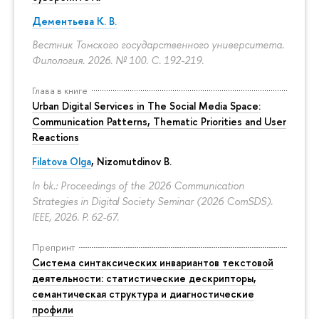
Дементьева К. В.
Вестник Томского государственного университета.
Филология. 2026. № 100.
С. 192-219.
Глава в книге
Urban Digital Services in The Social Media Space:
Communication Patterns, Thematic Priorities and User
Reactions
Filatova Olga
, Nizomutdinov B.
In bk.: Proceedings of the 2026 Communication
Strategies in Digital Society Seminar (2026 ComSDS).
IEEE, 2026.
P. 62-67.
Препринт
Система синтаксических инвариантов текстовой
деятельности: статистические дескрипторы,
семантическая структура и диагностические
профили