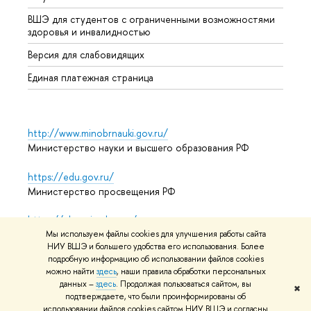
ВШЭ для студентов с ограниченными возможностями
Допол
здоровья и инвалидностью
Аспир
Версия для слабовидящих
Обрат
Единая платежная страница
http://www.minobrnauki.gov.ru/
Министерство науки и высшего образования РФ
https://edu.gov.ru/
Министерство просвещения РФ
https://elearning.hse.ru/mooc
Массовые открытые онлайн-курсы
Мы используем файлы cookies для улучшения работы сайта
НИУ ВШЭ и большего удобства его использования. Более
подробную информацию об использовании файлов cookies
можно найти
здесь
, наши правила обработки персональных
данных –
здесь
. Продолжая пользоваться сайтом, вы
© НИУ ВШЭ 1993–2026
Адреса и контакты
Условия
✖
подтверждаете, что были проинформированы об
использования материалов
Политика конфиденциальности
использовании файлов cookies сайтом НИУ ВШЭ и согласны
Карта сайта