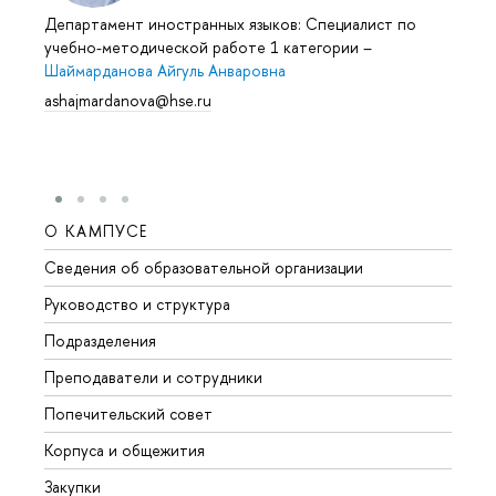
Департамент иностранных языков: Специалист по
учебно-методической работе 1 категории
–
Шаймарданова Айгуль Анваровна
ashajmardanova@hse.ru
О КАМПУСЕ
ОБР
Сведения об образовательной организации
Мероп
Руководство и структура
Мероп
Подразделения
Довуз
Преподаватели и сотрудники
Олим
Попечительский совет
Прием
Корпуса и общежития
Прием
Закупки
Дипл