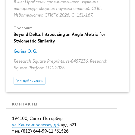
В кн.: Проблемы сравнительного изучения
литератур: сборник научных статей. СПб.:
Издательство СПбГУ, 2026.
С. 151-167.
Препринт
Beyond Delta: Introducing an Angle Metric for
Stylometric Similarity
Gorina O. G.
Research Square Preprints. rs-8457236. Research
Square Platform LLC, 2025
Все публикации
КОНТАКТЫ
194100, Санкт-Петербург
ул. Кантемировская, д.3
, ауд. 321
тел. (812) 644-59-11 *61526