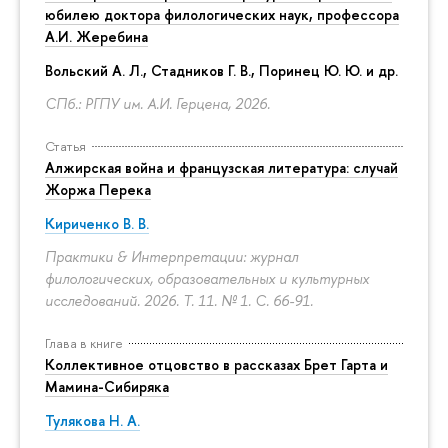
юбилею доктора филологических наук, профессора
А.И. Жеребина
Вольский А. Л., Стадников Г. В., Поринец Ю. Ю. и др.
СПб.: РГПУ им. А.И. Герцена, 2026.
Статья
Алжирская война и французская литература: случай
Жоржа Перека
Кириченко В. В.
Практики & Интерпретации: журнал
филологических, образовательных и культурных
исследований. 2026. Т. 11. № 1.
С. 66-91.
Глава в книге
Коллективное отцовство в рассказах Брет Гарта и
Мамина-Сибиряка
Тулякова Н. А.