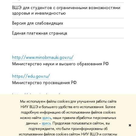
ВШЭ для студентов с ограниченными возможностями
Допол
здоровья и инвалидностью
Аспир
Версия для слабовидящих
Обрат
Единая платежная страница
http://www.minobrnauki.gov.ru/
Министерство науки и высшего образования РФ
https://edu.gov.ru/
Министерство просвещения РФ
https://elearning.hse.ru/mooc
Массовые открытые онлайн-курсы
Мы используем файлы cookies для улучшения работы сайта
НИУ ВШЭ и большего удобства его использования. Более
подробную информацию об использовании файлов cookies
можно найти
здесь
, наши правила обработки персональных
© НИУ ВШЭ 1993–2026
Адреса и контакты
Условия
данных –
здесь
. Продолжая пользоваться сайтом, вы
✖
подтверждаете, что были проинформированы об
использования материалов
Политика конфиденциальности
использовании файлов cookies сайтом НИУ ВШЭ и согласны
Карта сайта