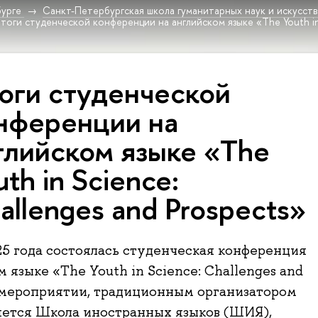
урге
Санкт-Петербургская школа гуманитарных наук и искусст
тоги студенческой конференции на английском языке «The Youth in 
оги сту­ден­че­ской
нференции на
глийском языке «The
uth in Science:
allenges and Prospects»
25 года состоялась студенческая конференция
 языке «The Youth in Science: Challenges and
В мероприятии, традиционным организатором
яется Школа иностранных языков (ШИЯ),