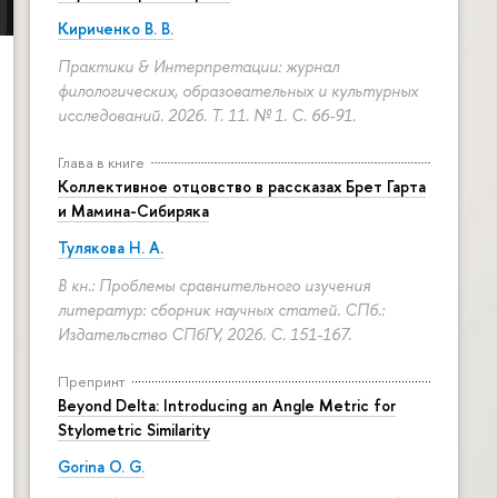
Кириченко В. В.
Практики & Интерпретации: журнал
филологических, образовательных и культурных
исследований. 2026. Т. 11. № 1.
С. 66-91.
Глава в книге
Коллективное отцовство в рассказах Брет Гарта
и Мамина-Сибиряка
Тулякова Н. А.
В кн.: Проблемы сравнительного изучения
литератур: сборник научных статей. СПб.:
Издательство СПбГУ, 2026.
С. 151-167.
Препринт
Beyond Delta: Introducing an Angle Metric for
Stylometric Similarity
Gorina O. G.