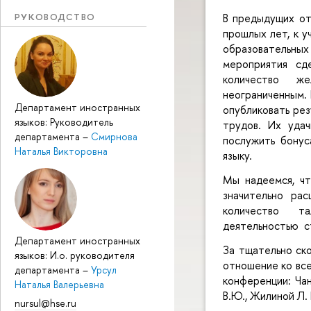
РУКОВОДСТВО
В предыдущих от
прошлых лет, к у
образовательных
мероприятия сд
количество ж
неограниченным.
Департамент иностранных
опубликовать рез
языков: Руководитель
трудов. Их уда
департамента
–
Смирнова
послужить бонус
Наталья Викторовна
языку.
Мы надеемся, чт
значительно ра
количество та
деятельностью с
Департамент иностранных
За тщательно ск
языков: И.о. руководителя
отношение ко вс
департамента
–
Урсул
конференции: Чан
Наталья Валерьевна
В.Ю., Жилиной Л. 
nursul@hse.ru