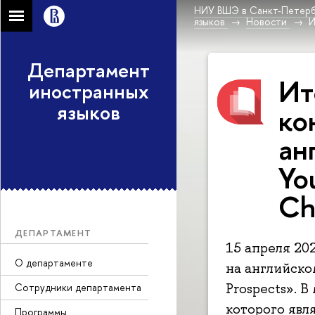
НИУ ВШЭ в Санкт-Петерб
языков
Новости
И
Департамент
Ит
иностранных
языков
ко
ан
Yo
Ch
ДЕПАРТАМЕНТ
15 апреля 20
О департаменте
на английском
Prospects». 
Сотрудники департамента
которого явл
Программы