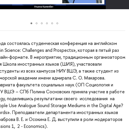
ода состоялась студенческая конференция на английском
in Science: Challenges and Prospects», которая в пятый раз
лайн-формате. В мероприятии, традиционным организатором
я Школа иностранных языков (ШИЯ), участвовали
студенты из всех кампусов НИУ ВШЭ, а также студент из
морской академии имени адмирала С. О. Макарова.
вриата факультета социальных наук (ОП Социология и
У ВШЭ – СПб Полина Сосновских приняла участие в работе
logy, поделившись результатами своего исследования на
ple Use Analogue Sound Storage Mediums in the Digital Age?
cords». Преподаватели департамента иностранных языков
рова В. Е. и Осокина Е. Д. выступили в роли модераторов
ions 1, 2 - Economics).