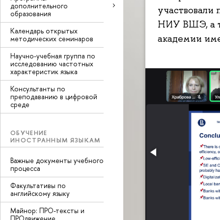
дополнительного
участвовали 
образования
НИУ ВШЭ, а т
Календарь открытых
академии име
методических семинаров
Научно-учебная группа по
исследованию частотных
характеристик языка
Консультанты по
преподаванию в цифровой
среде
ОБУЧЕНИЕ
ИНОСТРАННЫМ ЯЗЫКАМ
Важные документы учебного
процесса
Факультативы по
английскому языку
Майнор: ПРО-тексты и
ПРОдвижение