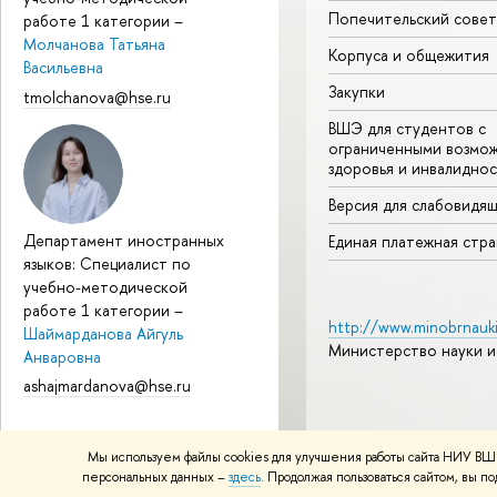
Попечительский совет
работе 1 категории
–
Молчанова Татьяна
Корпуса и общежития
Васильевна
Закупки
tmolchanova@hse.ru
ВШЭ для студентов с
ограниченными возмо
здоровья и инвалидно
Версия для слабовидя
Департамент иностранных
Единая платежная стр
языков: Специалист по
учебно-методической
работе 1 категории
–
http://www.minobrnauki
Шаймарданова Айгуль
Министерство науки и
Анваровна
ashajmardanova@hse.ru
© НИУ ВШЭ 1993–2026
А
Мы используем файлы cookies для улучшения работы сайта НИУ ВШЭ
Политика конфиденциаль
персональных данных –
здесь
. Продолжая пользоваться сайтом, вы 