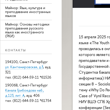
Майнор: Язык, культура и
преподавание иностранных
языков
Майнор: Основы методики
преподавания русского
языка как иностранного
(РКИ)
15 апреля 2025 г
языке «The Youth 
проводилась в он
КОНТАКТЫ
которого являетс
преподаватели и 
194100, Санкт-Петербург
Государственной 
ул. Кантемировская, д.3
, ауд.
Студентка бакала
321
тел. (812) 644-59-11 *61526
информатика) НИ
секции 8 – Socio
190068, Санкт-Петербург
тему «Why Do Peo
Канала Грибоедова наб.,
д.123, лит. А
, ауд. 406
Case of Vynil Re
тел. (812) 644-59-11 *61754
НИУ ВШЭ СПб Храб
конференции (Sess