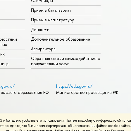
Олимпиады
Прием в бакалавриат
Прием в магистратуру
Диплом+
жностями
Дополнительное образование
стью
Аспирантура
щих
Обратная связь и взаимодействие с
аница
получателями услуг
.gov.ru/
https://edu.gov.ru/
 высшего образования РФ
Министерство просвещения РФ
дреса и контакты
Условия использования материалов
 и большего удобства его использования. Более подробную информацию об испол
ности
Карта сайта
подтверждаете, что были проинформированы об использовании файлов cookies сай