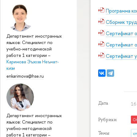
Программа ко
Сборник труд
Сертификат о
Департамент иностранных
языков: Специалист по
Сертификат о
учебно-методической
работе 1 категории
–
Сертификат у
Каримова Эъзоза Неъмат-
кизи
enkarimova@hse.ru
Дата
16 
Департамент иностранных
Рубрики
О
языков: Специалист по
учебно-методической
Темы
с
работе 1 категории
–