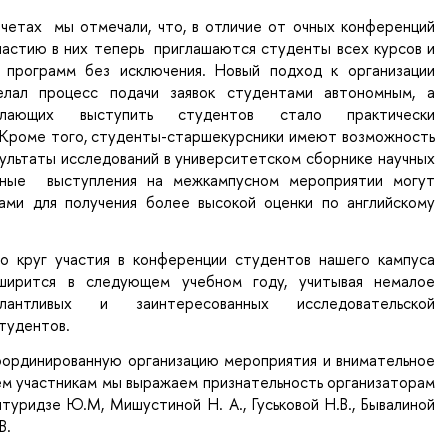
четах мы отмечали, что, в отличие от очных конференций
частию в них теперь приглашаются студенты всех курсов и
 программ без исключения. Новый подход к организации
елал процесс подачи заявок студентами автономным, а
елающих выступить студентов стало практически
 Кроме того, студенты-старшекурсники имеют возможность
ультаты исследований в университетском сборнике научных
чные выступления на межкампусном мероприятии могут
ами для получения более высокой оценки по английскому
о круг участия в конференции студентов нашего кампуса
сширится в следующем учебном году, учитывая немалое
лантливых и заинтересованных исследовательской
тудентов.
оординированную организацию мероприятия и внимательное
ем участникам мы выражаем признательность организаторам
туридзе Ю.М, Мишустиной Н. А., Гуськовой Н.В., Бывалиной
В.