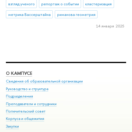
взгляд ученого
репортаж о событии
кластеризация
метрика Вассерштайна
риманова геометрия
14 января 2025
О КАМПУСЕ
ОБ
Сведения об образовательной организации
Мер
Руководство и структура
Мер
Подразделения
Дов
Преподаватели и сотрудники
Ол
Попечительский совет
При
Корпуса и общежития
При
Закупки
Ди