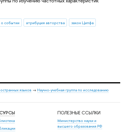
руппы по изучению частотных характеристик
 о событии
атрибуция авторства
закон Ципфа
ностранных языков
→
Научно-учебная группа по исследованию
ЕСУРСЫ
ПОЛЕЗНЫЕ ССЫЛКИ
блиотека
Министерство науки и
высшего образования РФ
бликации