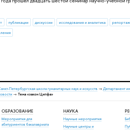
 года прошел двадцать шестой семинар научно-учебной г
ыт
публикации
дискуссии
исследования и аналитика
репортаж
еления
анкт-Петербургская школа гуманитарных наук и искусств
→
Департамент и
овости
→
Тема «закон Ципфа»
ОБРАЗОВАНИЕ
НАУКА
Р
Мероприятия для
Научные мероприятия
Би
абитуриентов бакалавриата
Научные центры и
Пу