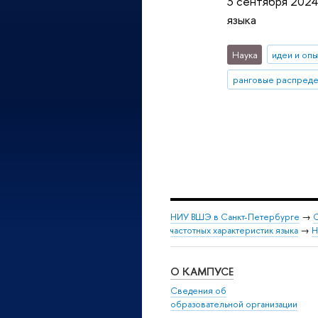
3 сентября 2024
языка
Наука
идеи и оп
ранговые распред
НИУ ВШЭ в Санкт-Петербурге
→
С
частотных характеристик языка
→
Н
О КАМПУСЕ
Сведения об
образовательной организации