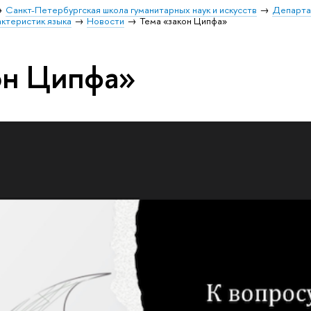
Санкт-Петербургская школа гуманитарных наук и искусств
Департа
ктеристик языка
Новости
Тема «закон Ципфа»
он Ципфа»