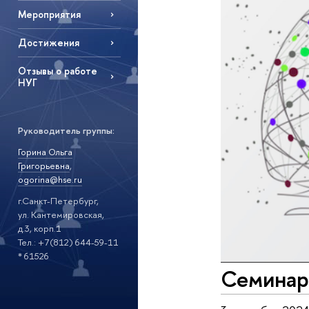
Мероприятия
Достижения
Отзывы о работе
НУГ
Руководитель группы:
Горина Ольга
Григорьевна
,
ogorina@hse.ru
г.Санкт-Петербург,
ул. Кантемировская,
д.3, корп.1
Тел.: +7(812) 644-59-11
* 61526
Семинар 