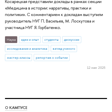
Косарецкая представили доклады в рамках секции
«Медицина в истории: нарративы, практики и
политики». С комментарием к докладам выступили
руководитель НУГ П. Васильев, М. Лоскутова и
участница НУГ Я. Горбатенко.
Наука
идеи и опыт
студенты
дискуссии
исследования и аналитика
взгляд ученого
мастер-классы
репортаж о событии
12 мая 2025
О КАМПУСЕ
ОБ