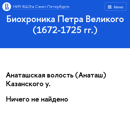
НИУ ВШЭ в Санкт-Петербурге
Меню
Биохроника Петра Великого
(1672-1725 гг.)
Анаташская волость (Анаташ)
Казанского у.
Ничего не найдено