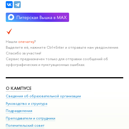
Нашли
опечатку
?
Выделите её, нажмите Ctrl+Enter и отправьте нам уведомление.
Спасибо за участие!
Сервис предназначен только для отправки сообщений об
орфографических и пунктуационных ошибках.
О КАМПУСЕ
ОБ
Сведения об образовательной организации
Мер
Руководство и структура
Мер
Подразделения
Дов
Преподаватели и сотрудники
Ол
Попечительский совет
При