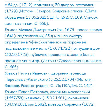
с 64 дв. (1712). полковник, 30 дворов, отставлен
(1729) (Источн.: Захаров. Боярские списки. (Дата
обращения 18.05.2021); ДПС. 2-2. С. 109; Список
военным чинам. С. 656).
Языков Михаил Дмитриевич (ок. 1673 - после апреля
1641), подполковник, 85 д.м.п..; по смотру
определен в Уфимский ганизон на порожнее
подполковничье место (17.07.1722), отпущен в дом
(30.10.1723), публично прощен и «велено быть в
прежнем чине и пр. (Источн.: Список военным чинам.
С. 685)
Языков Никита Иванович, дворянин, воевода
Переславля-Рязанского (с 25.12.1704) (Источн.:
Захаров. Реконструкция. С. 76; ПКАДМ. С. 142).
Языков Павел Петрович, дворянин московский
(1657/58), казначей (13.02.1681), окольничий
(04.09.1681 или 1682), воевода Саранска (1672,