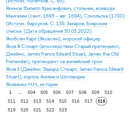
(Источн.: Кочетков. С. 65).
Якимов Филипп Хрисанфович, стольник, воевода
Мангазеи (сент. 1693 – авг. 1694), Сокольска (1700)
(Источн.: Барсуков. С. 135; Захаров. Боярские
списки. (Дата обращения 30.03.2022).
Якобсен Карл (Яковсен), морской офицер
Яков III Стюарт (впоследствии Старый претендент,
Джеймс, James Francis Edward Stuart, James the Old
Pretender), претендент на английский трон
Яков II (Джеймс Эдвард Стюарт, James Francis Edward
Stuart), король Англии и Шотландии
Яковенко Н.Н., историк
1
...
504
505
506
507
508
509
510
511
512
513
514
515
516
517
518
519
520
521
522
523