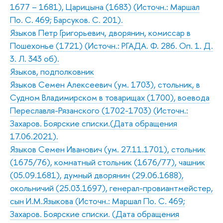
1677 – 1681), Царицына (1683) (Источн.: Маршал
По. С. 469; Барсуков. С. 201).
Языков Петр Григорьевич, дворянин, комиссар в
Пошехонье (1721) (Источн.: РГАДА. Ф. 286. Оп. 1. Д.
3. Л. 343 об).
Языков, подполковник
Языков Семен Алексеевич (ум. 1703), стольник, в
Судном Владимирском в товарищах (1700), воевода
Переславля-Рязанского (1702-1703) (Источн.:
Захаров. Боярские списки.(Дата обращения
17.06.2021).
Языков Семен Иванович (ум. 27.11.1701), стольник
(1675/76), комнатный стольник (1676/77), чашник
(05.09.1681), думный дворянин (29.06.1688),
окольничий (25.03.1697), генерал-провиантмейстер,
сын И.М.Языкова (Источн.: Маршал По. С. 469;
Захаров. Боярские списки. (Дата обращения