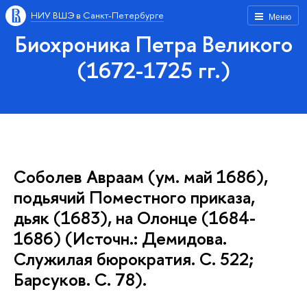
НИУ ВШЭ в Санкт-Петербурге
Меню
Биохроника Петра Великого
(1672-1725 гг.)
Соболев Авраам (ум. май 1686),
подьячий Поместного приказа,
дьяк (1683), на Олонце (1684-
1686) (Источн.: Демидова.
Служилая бюрократия. С. 522;
Барсуков. С. 78).