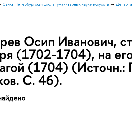
Санкт-Петербургская школа гуманитарных наук и искусств
Департа
рев Осип Иванович, ст
ря (1702-1704), на ег
агой (1704) (Источн.:
ов. С. 46).
найдено