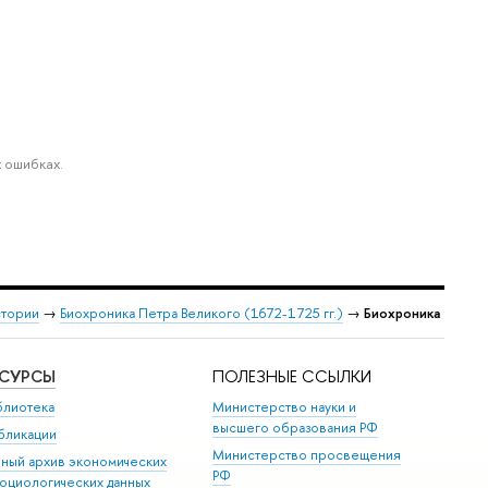
 ошибках.
стории
→
Биохроника Петра Великого (1672-1725 гг.)
→
Биохроника
ЕСУРСЫ
ПОЛЕЗНЫЕ ССЫЛКИ
блиотека
Министерство науки и
высшего образования РФ
бликации
Министерство просвещения
иный архив экономических
РФ
социологических данных