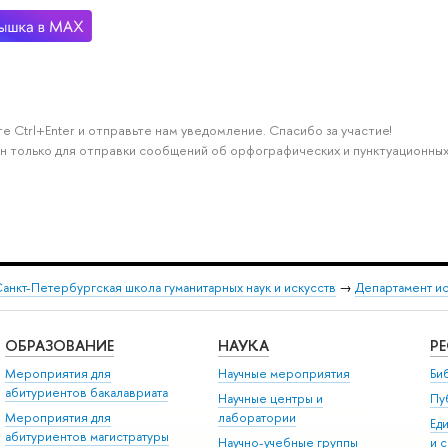
е Ctrl+Enter и отправьте нам уведомление. Спасибо за участие!
н только для отправки сообщений об орфографических и пунктуационных
анкт-Петербургская школа гуманитарных наук и искусств
→
Департамент и
ОБРАЗОВАНИЕ
НАУКА
Р
Мероприятия для
Научные мероприятия
Би
абитуриентов бакалавриата
Научные центры и
Пу
Мероприятия для
лаборатории
Ед
абитуриентов магистратуры
Научно-учебные группы
и 