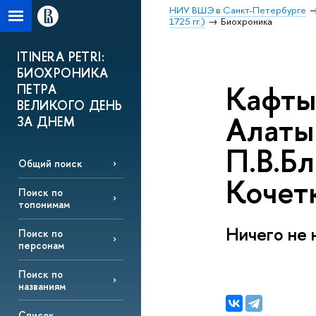
НИУ ВШЭ в Санкт-Петербурге
1725 гг.)
Биохроника
ITINERA PETRI:
БИОХРОНИКА
Кафты
ПЕТРА
ВЕЛИКОГО ДЕНЬ
Алаты
ЗА ДНЕМ
П.В.Бл
Общий поиск
Кочетк
Поиск по
топонимам
Ничего не 
Поиск по
персонам
Поиск по
названиям
Список