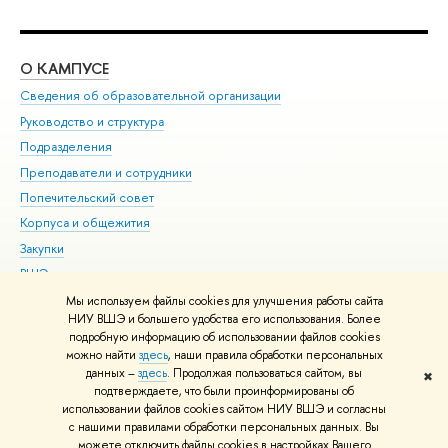
О КАМПУСЕ
ОБ
Сведения об образовательной организации
Мер
Руководство и структура
Мер
Подразделения
Дов
Преподаватели и сотрудники
Ол
Попечительский совет
При
Корпуса и общежития
При
Закупки
Ди
ВШЭ для студентов с ограниченными возможностями
До
здоровья и инвалидностью
Ас
Мы используем файлы cookies для улучшения работы сайта
Версия для слабовидящих
НИУ ВШЭ и большего удобства его использования. Более
Обр
подробную информацию об использовании файлов cookies
Единая платежная страница
можно найти
здесь
, наши правила обработки персональных
данных –
здесь
. Продолжая пользоваться сайтом, вы
✖
Редактору
подтверждаете, что были проинформированы об
© НИУ ВШЭ 1993–2026
Адреса и контакты
Условия использования
использовании файлов cookies сайтом НИУ ВШЭ и согласны
с нашими правилами обработки персональных данных. Вы
материалов
Политика конфиденциальности
Карта сайта
можете отключить файлы cookies в настройках Вашего
Шрифты HSE Sans и HSE Slab разработаны в
Школе дизайна НИУ ВШЭ