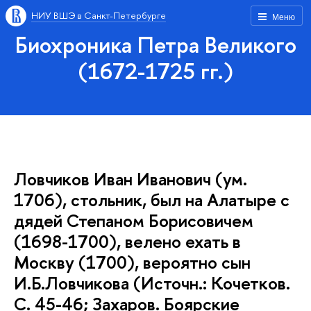
НИУ ВШЭ в Санкт-Петербурге
Меню
Биохроника Петра Великого
(1672-1725 гг.)
Ловчиков Иван Иванович (ум.
1706), стольник, был на Алатыре с
дядей Степаном Борисовичем
(1698-1700), велено ехать в
Москву (1700), вероятно сын
И.Б.Ловчикова (Источн.: Кочетков.
С. 45-46; Захаров. Боярские