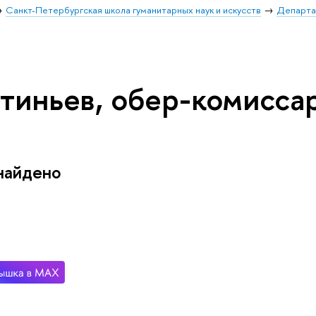
Санкт-Петербургская школа гуманитарных наук и искусств
Департа
тиньев, обер-комиссар
найдено