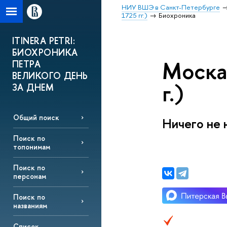
НИУ ВШЭ в Санкт-Петербурге
1725 гг.)
Биохроника
ITINERA PETRI:
БИОХРОНИКА
Моска
ПЕТРА
ВЕЛИКОГО ДЕНЬ
г.)
ЗА ДНЕМ
Общий поиск
Ничего не 
Поиск по
топонимам
Поиск по
персонам
Поиск по
названиям
Список