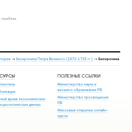
 ошибках.
стории
→
Биохроника Петра Великого (1672-1725 гг.)
→
Биохроника
ЕСУРСЫ
ПОЛЕЗНЫЕ ССЫЛКИ
блиотека
Министерство науки и
высшего образования РФ
бликации
Министерство просвещения
иный архив экономических
РФ
социологических данных
Массовые открытые онлайн-
курсы