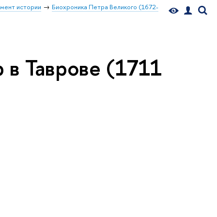
мент истории
Биохроника Петра Великого (1672-
 в Таврове (1711