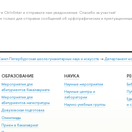
е Ctrl+Enter и отправьте нам уведомление. Спасибо за участие!
н только для отправки сообщений об орфографических и пунктуационных
анкт-Петербургская школа гуманитарных наук и искусств
→
Департамент и
ОБРАЗОВАНИЕ
НАУКА
Р
Мероприятия для
Научные мероприятия
Би
абитуриентов бакалавриата
Научные центры и
Пу
Мероприятия для
лаборатории
Ед
абитуриентов магистратуры
Научно-учебные группы
и 
Довузовская подготовка
Олимпиады
Прием в бакалавриат