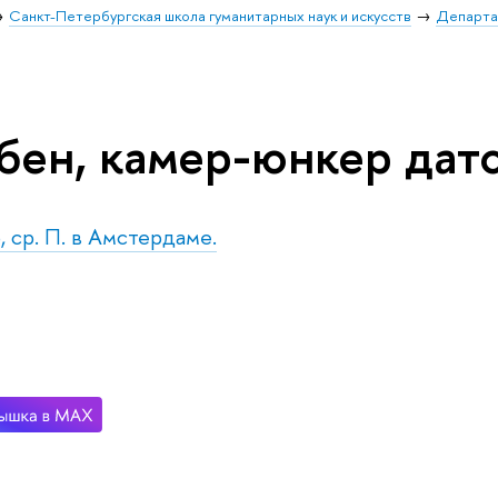
Санкт-Петербургская школа гуманитарных наук и искусств
Департа
бен, камер-юнкер датс
, ср. П. в Амстердаме.