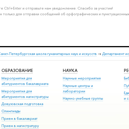
е Ctrl+Enter и отправьте нам уведомление. Спасибо за участие!
н только для отправки сообщений об орфографических и пунктуационных
анкт-Петербургская школа гуманитарных наук и искусств
→
Департамент и
ОБРАЗОВАНИЕ
НАУКА
Р
Мероприятия для
Научные мероприятия
Би
абитуриентов бакалавриата
Научные центры и
Пу
Мероприятия для
лаборатории
Ед
абитуриентов магистратуры
Научно-учебные группы
и 
Довузовская подготовка
Олимпиады
Прием в бакалавриат
Прием в магистратуру