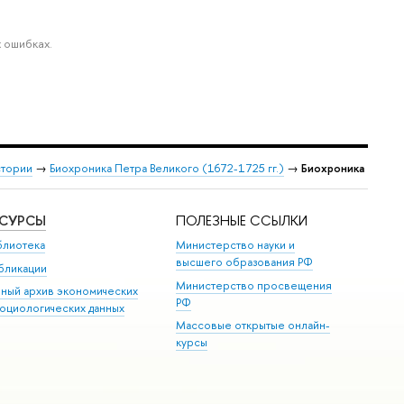
 ошибках.
стории
→
Биохроника Петра Великого (1672-1725 гг.)
→
Биохроника
ЕСУРСЫ
ПОЛЕЗНЫЕ ССЫЛКИ
блиотека
Министерство науки и
высшего образования РФ
бликации
Министерство просвещения
иный архив экономических
РФ
социологических данных
Массовые открытые онлайн-
курсы