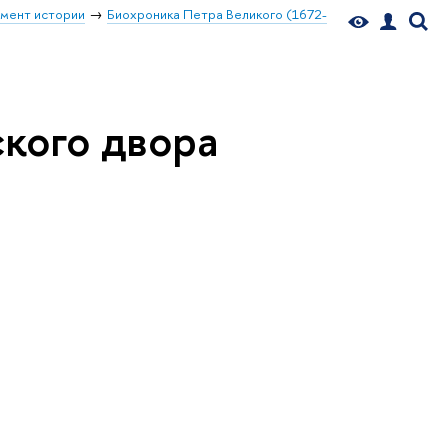
мент истории
Биохроника Петра Великого (1672-
кого двора