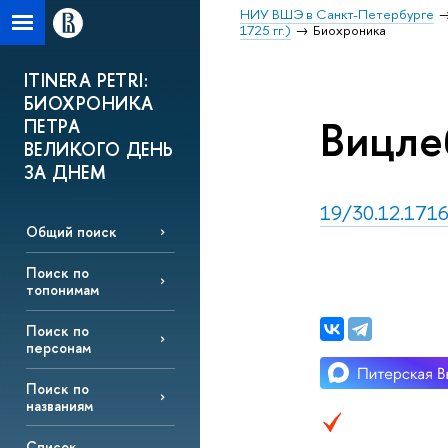
НИУ ВШЭ в Санкт-Петербурге
1725 гг.)
Биохроника
ITINERA PETRI:
БИОХРОНИКА
Вицле
ПЕТРА
ВЕЛИКОГО ДЕНЬ
ЗА ДНЕМ
19/30.12.1716
Общий поиск
Поиск по
топонимам
Поиск по
персонам
Поиск по
названиям
Список