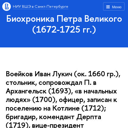
НИУ ВШЭ в Санкт-Петербурге
Меню
Биохроника Петра Великого
(1672-1725 гг.)
Воейков Иван Лукич (ок. 1660 гр.),
стольник, сопровождал П. в
Архангельск (1693), «в начальных
людях» (1700), офицер, записан к
поселению на Котлине (1712);
бригадир, комендант Дерпта
(1719), вице-президент