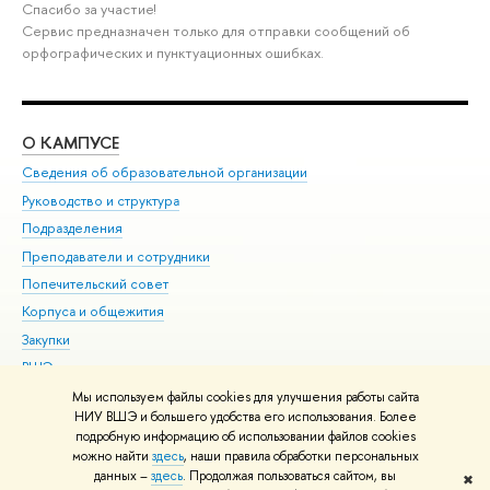
Спасибо за участие!
Сервис предназначен только для отправки сообщений об
орфографических и пунктуационных ошибках.
О КАМПУСЕ
ОБ
Сведения об образовательной организации
Мер
Руководство и структура
Мер
Подразделения
Дов
Преподаватели и сотрудники
Ол
Попечительский совет
При
Корпуса и общежития
При
Закупки
Ди
ВШЭ для студентов с ограниченными возможностями
До
здоровья и инвалидностью
Ас
Мы используем файлы cookies для улучшения работы сайта
Версия для слабовидящих
НИУ ВШЭ и большего удобства его использования. Более
Обр
подробную информацию об использовании файлов cookies
Единая платежная страница
можно найти
здесь
, наши правила обработки персональных
данных –
здесь
. Продолжая пользоваться сайтом, вы
✖