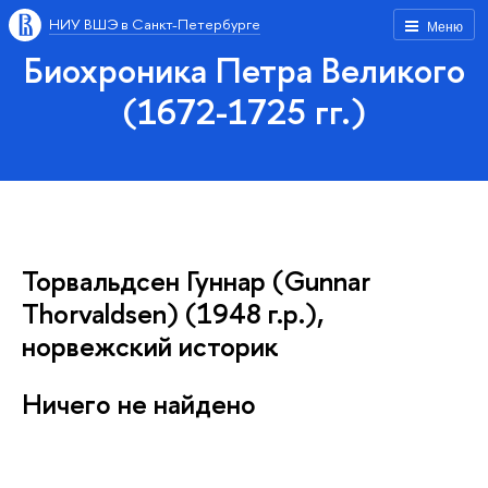
НИУ ВШЭ в Санкт-Петербурге
Меню
Биохроника Петра Великого
(1672-1725 гг.)
Торвальдсен Гуннар (Gunnar
Thorvaldsen) (1948 г.р.),
норвежский историк
Ничего не найдено