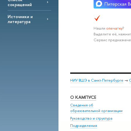
сокращений
Источники и
литература
Нашли
опечатку
?
Выделите её, нажмит
Сервис предназначе
НИУ ВШЭ в Санкт-Петербурге
→
С
О КАМПУСЕ
Сведения об
образовательной организации
Руководство и структура
Подразделения