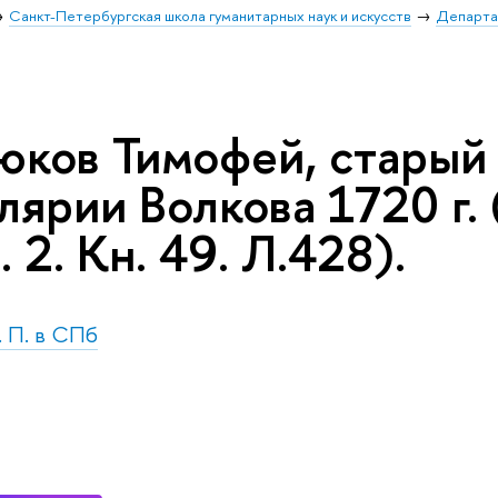
Санкт-Петербургская школа гуманитарных наук и искусств
Департа
юков Тимофей, старый
ярии Волкова 1720 г. 
. 2. Кн. 49. Л.428).
. П. в СПб