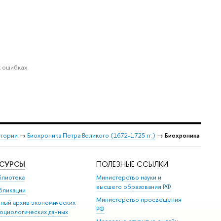
 ошибках.
стории
→
Биохроника Петра Великого (1672-1725 гг.)
→
Биохроника
ЕСУРСЫ
ПОЛЕЗНЫЕ ССЫЛКИ
блиотека
Министерство науки и
высшего образования РФ
бликации
Министерство просвещения
иный архив экономических
РФ
социологических данных