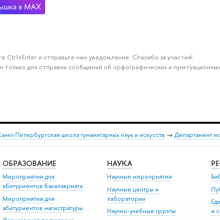
е Ctrl+Enter и отправьте нам уведомление. Спасибо за участие!
н только для отправки сообщений об орфографических и пунктуационных
анкт-Петербургская школа гуманитарных наук и искусств
→
Департамент и
ОБРАЗОВАНИЕ
НАУКА
Р
Мероприятия для
Научные мероприятия
Би
абитуриентов бакалавриата
Научные центры и
Пу
Мероприятия для
лаборатории
Ед
абитуриентов магистратуры
Научно-учебные группы
и 