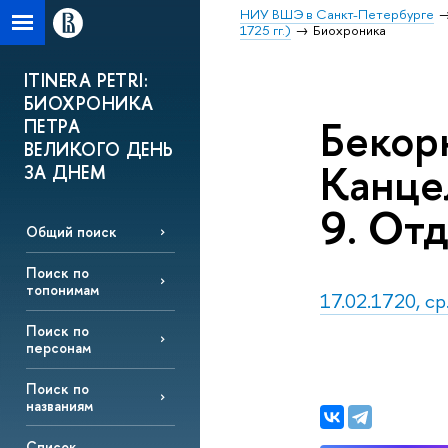
НИУ ВШЭ в Санкт-Петербурге
1725 гг.)
Биохроника
ITINERA PETRI:
БИОХРОНИКА
Бекор
ПЕТРА
ВЕЛИКОГО ДЕНЬ
Канцел
ЗА ДНЕМ
9. Отд
Общий поиск
Поиск по
топонимам
17.02.1720, ср
Поиск по
персонам
Поиск по
названиям
Список