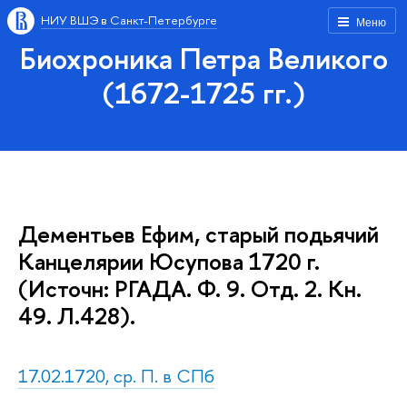
НИУ ВШЭ в Санкт-Петербурге
Меню
Биохроника Петра Великого
(1672-1725 гг.)
Дементьев Ефим, старый подьячий
Канцелярии Юсупова 1720 г.
(Источн: РГАДА. Ф. 9. Отд. 2. Кн.
49. Л.428).
17.02.1720, ср. П. в СПб