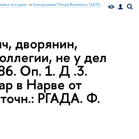
мент истории
Биохроника Петра Великого (1672-
ч, дворянин,
ллегии, не у дел
6. Оп. 1. Д .3.
ар в Нарве от
точн.: РГАДА. Ф.