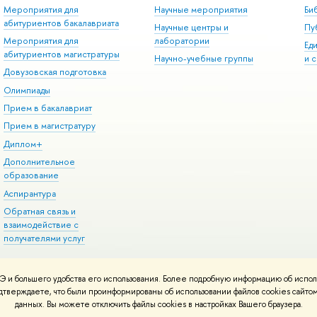
Мероприятия для
Научные мероприятия
Би
абитуриентов бакалавриата
Научные центры и
Пу
Мероприятия для
лаборатории
Ед
абитуриентов магистратуры
Научно-учебные группы
и 
Довузовская подготовка
Олимпиады
Прием в бакалавриат
Прием в магистратуру
Диплом+
Дополнительное
образование
Аспирантура
Обратная связь и
взаимодействие с
получателями услуг
 и большего удобства его использования. Более подробную информацию об испол
онтакты
Условия использования материалов
Политика конфиденциальност
подтверждаете, что были проинформированы об использовании файлов cookies сай
ботаны в
Школе дизайна НИУ ВШЭ
данных. Вы можете отключить файлы cookies в настройках Вашего браузера.