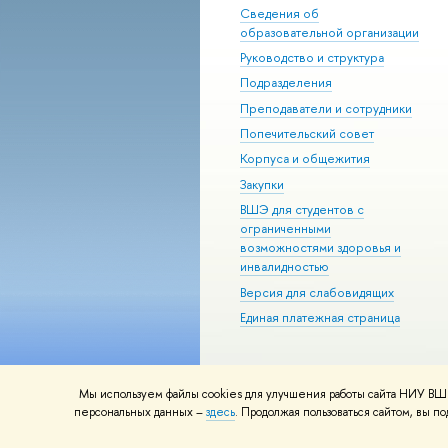
Сведения об
образовательной организации
Руководство и структура
Подразделения
Преподаватели и сотрудники
Попечительский совет
Корпуса и общежития
Закупки
ВШЭ для студентов с
ограниченными
возможностями здоровья и
инвалидностью
Версия для слабовидящих
Единая платежная страница
Мы используем файлы cookies для улучшения работы сайта НИУ ВШЭ
© НИУ ВШЭ 1993–2026
Адреса и к
персональных данных –
здесь
. Продолжая пользоваться сайтом, вы 
Шрифты HSE Sans и HSE Slab разра