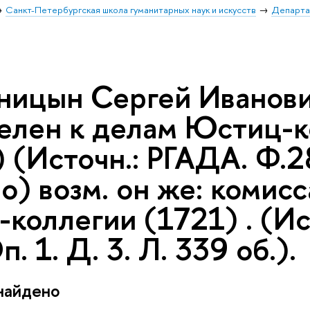
Санкт-Петербургская школа гуманитарных наук и искусств
Департа
ницын Сергей Иванови
елен к делам Юстиц-ко
 (Источн.: РГАДА. Ф.28
о) возм. он же: комисс
коллегии (1721) . (Ис
п. 1. Д. 3. Л. 339 об.).
найдено