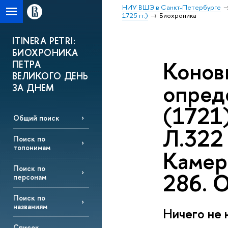
НИУ ВШЭ в Санкт-Петербурге
1725 гг.)
Биохроника
ITINERA PETRI:
БИОХРОНИКА
Конов
ПЕТРА
ВЕЛИКОГО ДЕНЬ
опред
ЗА ДНЕМ
(1721)
Общий поиск
Л.322 
Поиск по
топонимам
Камер-
Поиск по
286. О
персонам
Поиск по
названиям
Ничего не 
Список