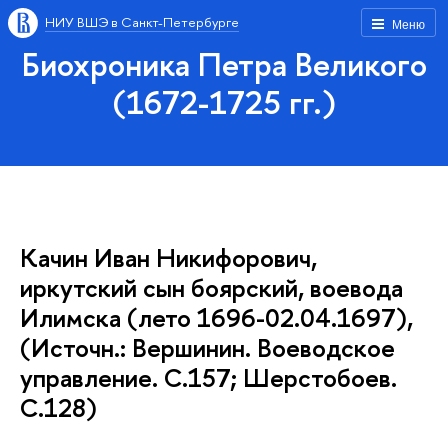
НИУ ВШЭ в Санкт-Петербурге
Меню
Биохроника Петра Великого
(1672-1725 гг.)
Качин Иван Никифорович,
иркутский сын боярский, воевода
Илимска (лето 1696-02.04.1697),
(Источн.: Вершинин. Воеводское
управление. С.157; Шерстобоев.
С.128)