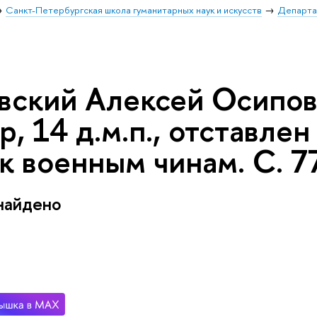
Санкт-Петербургская школа гуманитарных наук и искусств
Департа
ский Алексей Осипович
, 14 д.м.п., отставлен
 военным чинам. С. 77
найдено