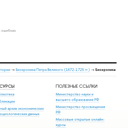
 ошибках.
стории
→
Биохроника Петра Великого (1672-1725 гг.)
→
Биохроника
ЕСУРСЫ
ПОЛЕЗНЫЕ ССЫЛКИ
блиотека
Министерство науки и
высшего образования РФ
бликации
Министерство просвещения
иный архив экономических
РФ
социологических данных
Массовые открытые онлайн-
курсы