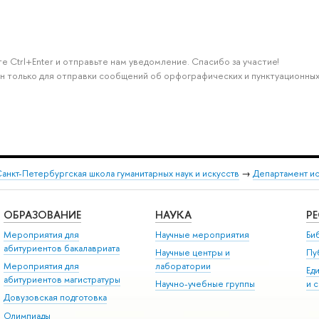
е Ctrl+Enter и отправьте нам уведомление. Спасибо за участие!
н только для отправки сообщений об орфографических и пунктуационных
анкт-Петербургская школа гуманитарных наук и искусств
→
Департамент и
ОБРАЗОВАНИЕ
НАУКА
Р
Мероприятия для
Научные мероприятия
Би
абитуриентов бакалавриата
Научные центры и
Пу
Мероприятия для
лаборатории
Ед
абитуриентов магистратуры
Научно-учебные группы
и 
Довузовская подготовка
Олимпиады