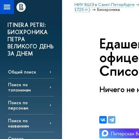
НИУ ВШЭ в Санкт-Петербурге
1725 гг.)
Биохроника
ITINERA PETRI:
БИОХРОНИКА
Едашев
ПЕТРА
ВЕЛИКОГО ДЕНЬ
офицер
ЗА ДНЕМ
Список
Общий поиск
Поиск по
Ничего не 
топонимам
Поиск по
персонам
Поиск по
названиям
Список