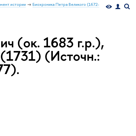
мент истории
Биохроника Петра Великого (1672-
 (ок. 1683 г.р.),
 (1731) (Источн.:
7).