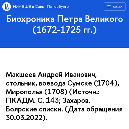
НИУ ВШЭ в Санкт-Петербурге
Меню
Биохроника Петра Великого
(1672-1725 гг.)
Макшеев Андрей Иванович,
стольник, воевода Сумске (1704),
Мирополья (1708) (Источн.:
ПКАДМ. С. 143; Захаров.
Боярские списки. (Дата обращения
30.03.2022).