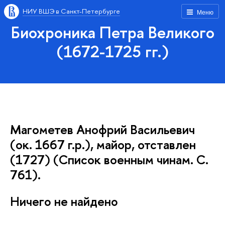
НИУ ВШЭ в Санкт-Петербурге
Меню
Биохроника Петра Великого
(1672-1725 гг.)
Магометев Анофрий Васильевич
(ок. 1667 г.р.), майор, отставлен
(1727) (Список военным чинам. С.
761).
Ничего не найдено