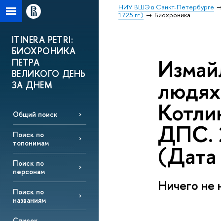
НИУ ВШЭ в Санкт-Петербурге
1725 гг.)
Биохроника
ITINERA PETRI:
БИОХРОНИКА
Измай
ПЕТРА
ВЕЛИКОГО ДЕНЬ
людях 
ЗА ДНЕМ
Котлин
Общий поиск
ДПС. 2
Поиск по
топонимам
(Дата
Поиск по
персонам
Ничего не 
Поиск по
названиям
Список