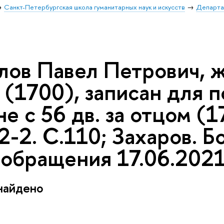
Санкт-Петербургская школа гуманитарных наук и искусств
Департа
лов Павел Петрович, ж
(1700), записан для 
е с 56 дв. за отцом (1
-2. С.110; Захаров. Б
 обращения 17.06.202
найдено