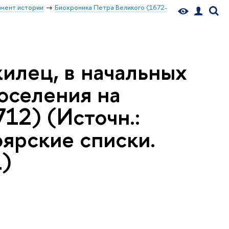
мент истории
Биохроника Петра Великого (1672-
илец, в начальных
поселения на
712) (Источн.:
оярские списки.
1)