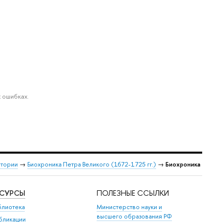
 ошибках.
стории
→
Биохроника Петра Великого (1672-1725 гг.)
→
Биохроника
ЕСУРСЫ
ПОЛЕЗНЫЕ ССЫЛКИ
блиотека
Министерство науки и
высшего образования РФ
бликации