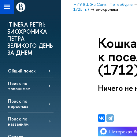
НИУ ВШЭ в Санкт-Петербурге
1725 гг.)
Биохроника
ITINERA PETRI:
БИОХРОНИКА
Кошка
ПЕТРА
ВЕЛИКОГО ДЕНЬ
к посе
ЗА ДНЕМ
(1712)
Общий поиск
Поиск по
Ничего не 
топонимам
Поиск по
персонам
Поиск по
названиям
Список