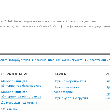
е Ctrl+Enter и отправьте нам уведомление. Спасибо за участие!
н только для отправки сообщений об орфографических и пунктуационных
анкт-Петербургская школа гуманитарных наук и искусств
→
Департамент и
ОБРАЗОВАНИЕ
НАУКА
Р
Мероприятия для
Научные мероприятия
Би
абитуриентов бакалавриата
Научные центры и
Пу
Мероприятия для
лаборатории
Ед
абитуриентов магистратуры
Научно-учебные группы
и 
Довузовская подготовка
Олимпиады