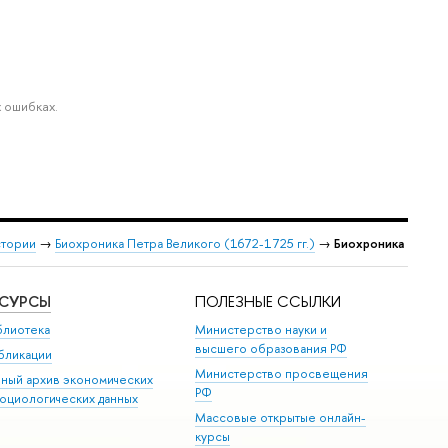
 ошибках.
стории
→
Биохроника Петра Великого (1672-1725 гг.)
→
Биохроника
ЕСУРСЫ
ПОЛЕЗНЫЕ ССЫЛКИ
блиотека
Министерство науки и
высшего образования РФ
бликации
Министерство просвещения
иный архив экономических
РФ
социологических данных
Массовые открытые онлайн-
курсы