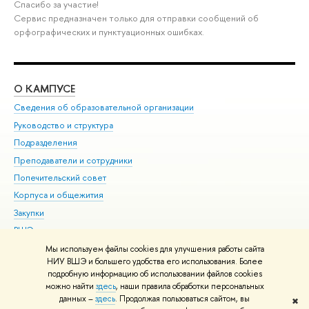
Спасибо за участие!
Сервис предназначен только для отправки сообщений об
орфографических и пунктуационных ошибках.
О КАМПУСЕ
ОБ
Сведения об образовательной организации
Мер
Руководство и структура
Мер
Подразделения
Дов
Преподаватели и сотрудники
Ол
Попечительский совет
При
Корпуса и общежития
При
Закупки
Ди
ВШЭ для студентов с ограниченными возможностями
До
здоровья и инвалидностью
Ас
Мы используем файлы cookies для улучшения работы сайта
Версия для слабовидящих
НИУ ВШЭ и большего удобства его использования. Более
Обр
подробную информацию об использовании файлов cookies
Единая платежная страница
можно найти
здесь
, наши правила обработки персональных
данных –
здесь
. Продолжая пользоваться сайтом, вы
✖