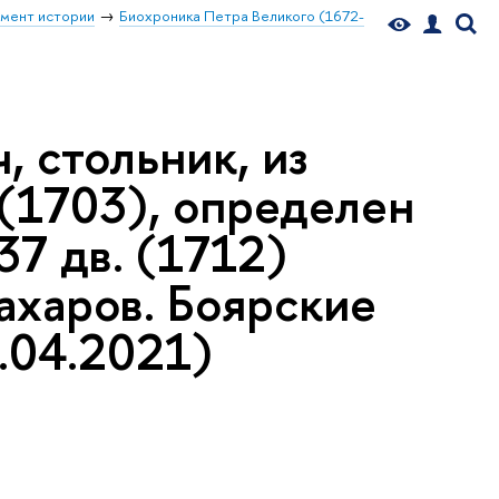
мент истории
Биохроника Петра Великого (1672-
 стольник, из
 (1703), определен
37 дв. (1712)
Захаров. Боярские
.04.2021)