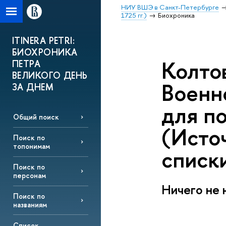
НИУ ВШЭ в Санкт-Петербурге
1725 гг.)
Биохроника
ITINERA PETRI:
БИОХРОНИКА
Колтов
ПЕТРА
ВЕЛИКОГО ДЕНЬ
Военн
ЗА ДНЕМ
для по
Общий поиск
(Источ
Поиск по
топонимам
списк
Поиск по
персонам
Ничего не 
Поиск по
названиям
Список