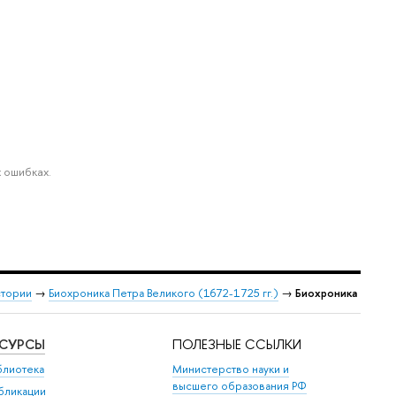
 ошибках.
стории
→
Биохроника Петра Великого (1672-1725 гг.)
→
Биохроника
ЕСУРСЫ
ПОЛЕЗНЫЕ ССЫЛКИ
блиотека
Министерство науки и
высшего образования РФ
бликации