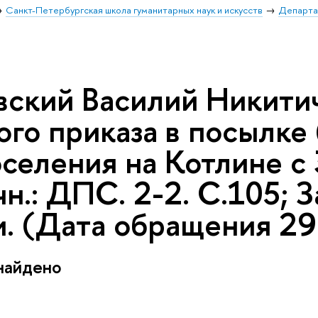
Санкт-Петербургская школа гуманитарных наук и искусств
Департа
ский Василий Никитич,
ого приказа в посылке
селения на Котлине с 
н.: ДПС. 2-2. С.105; 
и. (Дата обращения 29
найдено