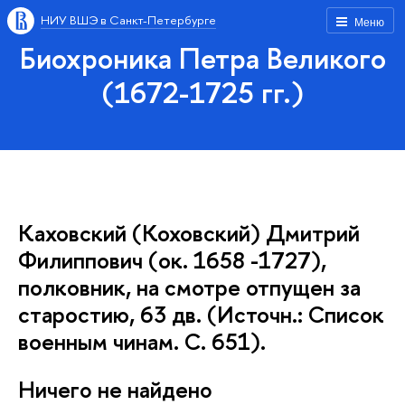
НИУ ВШЭ в Санкт-Петербурге
Меню
Биохроника Петра Великого
(1672-1725 гг.)
Каховский (Коховский) Дмитрий
Филиппович (ок. 1658 -1727),
полковник, на смотре отпущен за
старостию, 63 дв. (Источн.: Список
военным чинам. С. 651).
Ничего не найдено