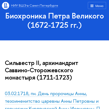
НИУ ВШЭ в Санкт-Петербурге
Меню
Биохроника Петра Великого
(1672-1725 гг.)
Сильвестр II, архимандрит
Саввино-Сторожевского
монастыря (1711-1723)
03.02.1718, пн. День пророчицы Анны,
тезоименитство царевны Анны Петровны и
герцогини Курляндской Анны Иоанновны. П.