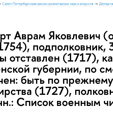
Санкт-Петербургская школа гуманитарных наук и искусств
Департа
рт Аврам Яковлевич (о
1754), подполковник, 3
ы отставлен (1717), к
нской губернии, по см
ен: быть по прежнему»
ирства (1727), полков
н.: Список военным чи