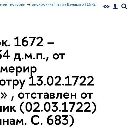
мент истории
Биохроника Петра Великого (1672-
к. 1672 –
4 д.м.п., от
америр
отру 13.02.1722
 , отставлен от
ник (02.03.1722)
нам. С. 683)