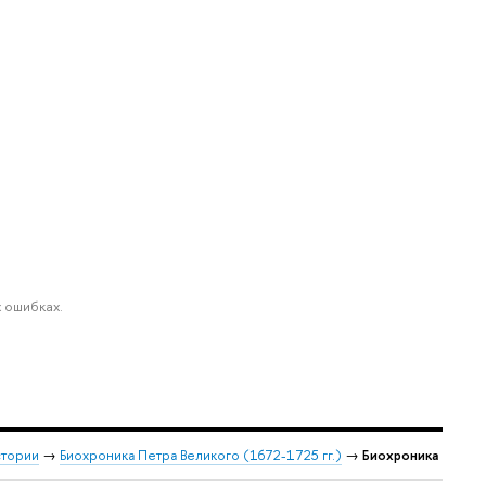
 ошибках.
стории
→
Биохроника Петра Великого (1672-1725 гг.)
→
Биохроника