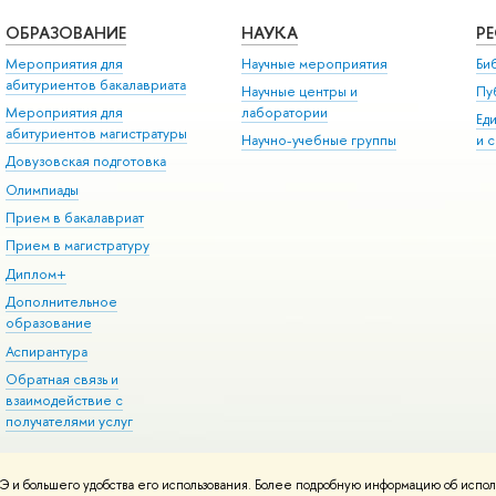
ОБРАЗОВАНИЕ
НАУКА
Р
Мероприятия для
Научные мероприятия
Би
абитуриентов бакалавриата
Научные центры и
Пу
Мероприятия для
лаборатории
Ед
абитуриентов магистратуры
Научно-учебные группы
и 
Довузовская подготовка
Олимпиады
Прием в бакалавриат
Прием в магистратуру
Диплом+
Дополнительное
образование
Аспирантура
Обратная связь и
взаимодействие с
получателями услуг
 и большего удобства его использования. Более подробную информацию об испол
онтакты
Условия использования материалов
Политика конфиденциальност