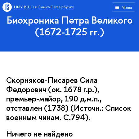
НИУ ВШЭ в Санкт-Петербурге
Меню
Биохроника Петра Великого
(1672-1725 гг.)
Скорняков-Писарев Сила
Федорович (ок. 1678 г.р.),
премьер-майор, 190 д.м.п.,
отставлен (1738) (Источн.: Список
военным чинам. С.794).
Ничего не найдено