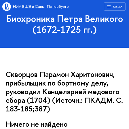
НИУ ВШЭ в Санкт-Петербурге
Меню
Биохроника Петра Великого
(1672-1725 гг.)
Скворцов Парамон Харитонович,
прибыльщик по бортному делу,
руководил Канцелярией медового
сбора (1704) (Источн.: ПКАДМ. С.
183-185;387)
Ничего не найдено