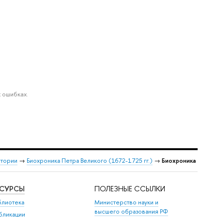
 ошибках.
стории
→
Биохроника Петра Великого (1672-1725 гг.)
→
Биохроника
ЕСУРСЫ
ПОЛЕЗНЫЕ ССЫЛКИ
блиотека
Министерство науки и
высшего образования РФ
бликации