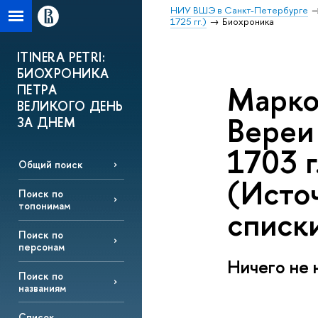
НИУ ВШЭ в Санкт-Петербурге
1725 гг.)
Биохроника
ITINERA PETRI:
БИОХРОНИКА
Марко
ПЕТРА
ВЕЛИКОГО ДЕНЬ
Вереи 
ЗА ДНЕМ
1703 г
Общий поиск
(Источ
Поиск по
топонимам
списк
Поиск по
персонам
Ничего не 
Поиск по
названиям
Список