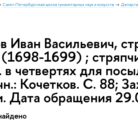
Санкт-Петербургская школа гуманитарных наук и искусств
Департа
в Иван Васильевич, ст
(1698-1699) ; стряпчи
. в четвертях для пос
н.: Кочетков. С. 88; З
и. Дата обращения 29.
найдено