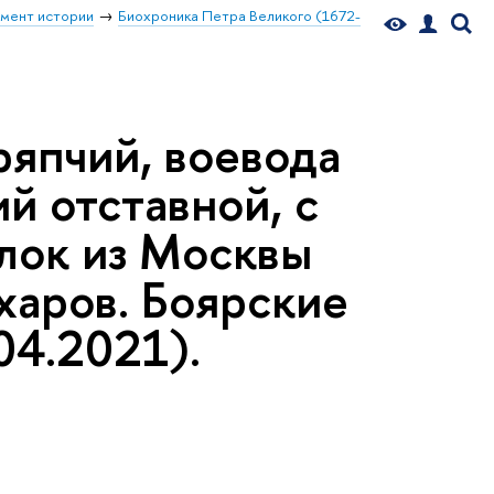
мент истории
Биохроника Петра Великого (1672-
ряпчий, воевода
й отставной, с
ылок из Москвы
ахаров. Боярские
04.2021).